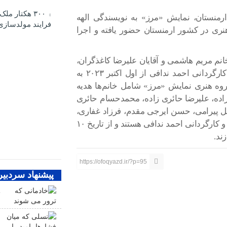
۳۰۰ هکتار مل
ارمنستان، نمایش «مرز» به نویسندگی الهه
فرایند مولدسازی
هنری در کشور ارمنستان حضور یافته و اجرا
نم مریم هاشمی و آقایان علیرضا کاغذگران،
رضا اعظمی راد و مهدی سرسنگی به سرپرستی و کارگردانی احمد ندافی از اول اکتبر ۲۰۲۳ به
ه هنری نمایش «مرز» شامل خانم‌ها هدیه
زاده، علیرضا حائری زاده، محمدحسام حائری
ضل پیرامی، حسن ایرجی مقدم، فرزاد غفاری،
علی آسال و سلمان تفاهی به نویسندگی الهه کیانفرد و کارگردانی احمد ندافی هستند و از تاریخ ۱۰
https://ofoqyazd.ir/?p=95
پیشنهاد سردبیر
خ
ن