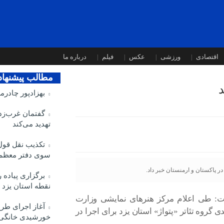
اقتصادی
ورزشی
عکس
فیلم
درباره ما
مطالب پیشنها
د
بهزادپور چادرم
گفتمان غرب‌زدگ
تهدید می‌کند
تکذیب نقل قول 
سوی دفتر معظم‌
در پاکستان و ارمنستان خبر داد.
نقطه استان یزد
ت: طی اعلام مرکز هنر‌های نمایشی وزارت
آغاز اجرای طرح
 گروه تئاتر «پتواژ» استان یزد برای اجرا در
خورشیدی خانگی