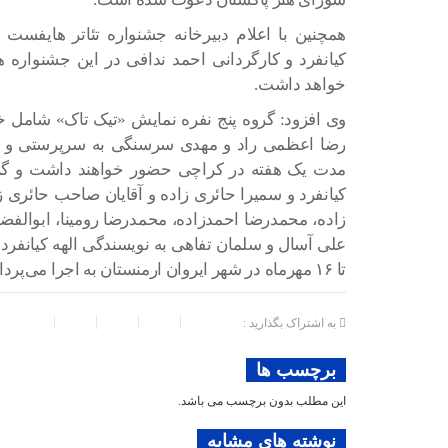
همچنین با اعلام دبیرخانه جشنواره تئاتر هایفست 
کیانفرد و کارگردانی احمد ندافی در این جشنواره 
خواهد داشت.
وی افزود: گروه پنج نفره نمایش «تیک تاک» شامل خا
مدت یک هفته در کراچی حضور خواهند داشت و گرو
کیانفرد و سمیرا حائری زاده و آقایان صاحب حائری 
زاده، محمدرضا احمدزاده، محمدرضا رومینا، ابوالف
تا ۱۶ مهرماه در شهر ایروان ارمنستان به اجرا می‌پردازند.
به اشتراک بگذارید :
برچسب ها
این مطلب بدون برچسب می باشد.
نوشته های مشابه