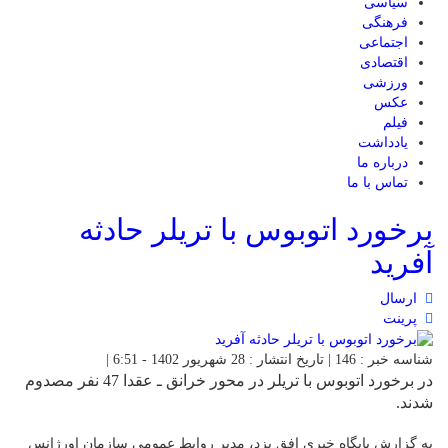
سیاسی
فرهنگی
اجتماعی
اقتصادی
ورزشی
عکس
فیلم
یادداشت
درباره ما
تماس با ما
برخورد اتوبوس با تریلر حادثه
آفرید
ارسال
پرینت
شناسه خبر : 146 | تاریخ انتشار : 28 شهریور 1402 - 6:51 |
در برخورد اتوبوس با تریلر در محور خرانق ـ عقدا 47 نفر مصدوم
شدند.
به گزارش پایگاه خبری افق یزد، مدیر روابط عمومی سازمان اورژانس