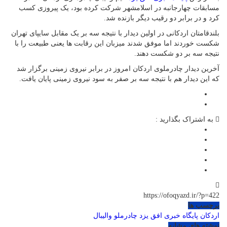
مسابقات چهارجانبه در اسلامشهر شرکت کرده بود، یک پیروزی کسب
کرد و در برابر دو رقیب دیگر بازنده شد.
بلندقامتان اردکانی در اولین دیدار با نتیجه سه بر یک مقابل سایپای تهران
شکست خوردند اما موفق شدند میزبان این رقابت ها یعنی طبیعت را با
نتیجه سه بر دو شکست دهند.
آخرین دیدار چادرملوی اردکان امروز در برابر نیروی زمینی برگزار شد
که این دیدار هم با نتیجه سه بر صفر به سود نیروی زمینی پایان یافت.
به اشتراک بگذارید :
https://ofoqyazd.ir/?p=422
برچسب ها
اردکان
پایگاه خبری افق یزد
چادرملو
والیبال
نوشته های مشابه