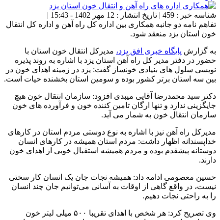
شناسه خبر : 459 | تاریخ انتشار : 12 مهر 1402 - 15:43 |
تفاهم نامه دو جانبه همکاری بین اداره کل راه آهن و اداره کل انتقال
خون استان یزد منعقد شود.
به گزارش
پایگاه خبری افق یزد،
مدیرکل انتقال خون استان با
حضور در دفتر مدیر کل راه آهن استان یزد با اشاره به روند پذیره
نویسی سلول های بنیادی خونساز گفت: یزد در زمینه اهدای خون در
بین سه استان برتر کشور بوده و سومین استان بخشنده حیات است.
دکتر سید محمدرضا آقایی میبدی افزود: سازمان انتقال خون هیچ
جایگزینی ندارد و تنها ارگان تامین کننده خون و فرآورده های خون
سازمان انتقال خون به شمار می آید.
مدیرکل راه آهن نیز با اشاره به نوع دوستی مردم استان در کارهای
خداپسندانه اظهار داشت: مردم استان همیشه در کارهای انسان
دوستانه پیشقدم بوده و مردم همیشه استقبال خوبی از اهدای خون
دارند.
حسین معصومی ادامه داد: همیشه نجات جان یک انسان کار سختی
نیست، در واقع گاهی از اوقات به آسانی می‌توانیم جان چند انسان
را به راحتی نجات دهیم.
وی تصریح کرد: هر شخص با اهدای تقریبا ۵۰۰ میلی لیتر خون