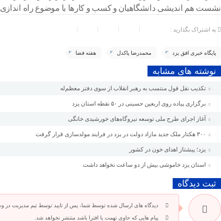
نشست هم اندیشی دانشگاهیان و کسب و کارها با موضوع راه اندازی مر
به اشتراک بگذارید :
پایگاه خبری افق یزد
محمدرضا پاکدل
هفته فضا
نوشته های مشابه
تکذیب نقل قول منتسب به رهبر انقلاب از سوی دفتر معظم‌له
برگزاری پیاده روی اربعین حسینی در ۵۰ نقطه استان یزد
آغاز اجرای طرح ملی توسعه نیروگاه‌های خورشیدی خانگی
۳۰۰ هکتار ملک جدید مازاد دولت در یزد در فرایند مولدسازی قرار گرفت
یزد؛ پیشتاز اهدای خون در کشور
استان یزد خاموشی بیش از دو ساعت نخواهد داشت
ثبت دیدگاه
دیدگاه های ارسال شده توسط شما، پس از تایید توسط تیم مدیریت در و
پیام هایی که حاوی تهمت یا افترا باشد منتشر نخواهد شد.