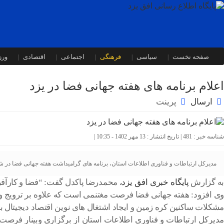
صفحه نخست
سیاسی
فرهنگی
اجتماعی
اقتصادی
ور
اعلام برنامه های هفته جهانی فضا در یزد
ارسال
پرینت
شناسه خبر : 481 | تاریخ انتشار : 13 مهر 1402 - 10:35 |
مدیرکل ارتباطات و فناوری اطلاعات استان، برنامه های گرامیداشت هفته جهانی فضا در شه
به گزارش
پایگاه خبری افق یزد،
محمدرضا پاکدل گفت: “فضا و کارآفرینی” به عنوان شعار سا
وی افزود: هفته جهانی فضا فرصت مغتنمی است که علاوه بر ترویج و
مشکلات ساکنین کره زمین و ایجاد اشتغال های نوین اقتصاد دیجیتال 
مدیرکل ارتباطات و فناوری اطلاعات استان از برگزاری وبینار فرصت