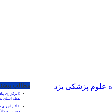
گاه علوم پزشکی یزد
مطالب پیشنه
نقطه استان یز
آغاز اجرای ط
خورشیدی خان