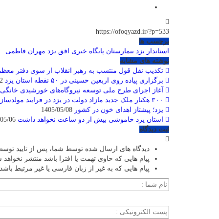
https://ofoqyazd.ir/?p=533
برچسب ها
استاندار یزد
بیمارستان
پایگاه خبری افق یزد
مهران فاطمی
نوشته های مشابه
تکذیب نقل قول منتسب به رهبر انقلاب از سوی دفتر معظم‌
برگزاری پیاده روی اربعین حسینی در ۵۰ نقطه استان یزد
1405/05/12
آغاز اجرای طرح ملی توسعه نیروگاه‌های خورشیدی خانگی
۳۰۰ هکتار ملک جدید مازاد دولت در یزد در فرایند مولدسازی قرار گرفت
یزد؛ پیشتاز اهدای خون در کشور
1405/05/08
استان یزد خاموشی بیش از دو ساعت نخواهد داشت
1405/05/06
ثبت دیدگاه
دیدگاه های ارسال شده توسط شما، پس از تایید توسط
پیام هایی که حاوی تهمت یا افترا باشد منتشر نخواهد 
پیام هایی که به غیر از زبان فارسی یا غیر مرتبط باشد