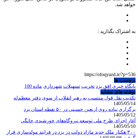
خواهد شد.
به اشتراک بگذارید :
https://ofoqyazd.ir/?p=536
برچسب ها
پایگاه خبری افق یزد
تخریب
تسهیلات
شهرداری
ماده 100
نوشته های مشابه
تکذیب نقل قول منتسب به رهبر انقلاب از سوی دفتر معظم‌له
1405/05/14
برگزاری پیاده روی اربعین حسینی در ۵۰ نقطه استان یزد
1405/05/12
آغاز اجرای طرح ملی توسعه نیروگاه‌های خورشیدی خانگی
1405/05/10
۳۰۰ هکتار ملک جدید مازاد دولت در یزد در فرایند مولدسازی قرار
گرفت
1405/05/08