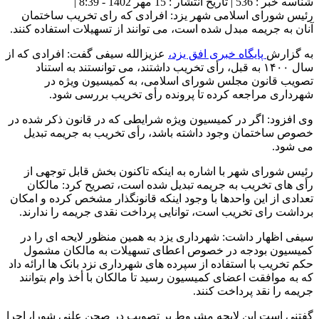
شناسه خبر : 536 | تاریخ انتشار : 15 مهر 1402 - 8:39 |
رئیس شورای اسلامی شهر یزد: افرادی که رای تخریب ساختمان
آنان به جریمه مبدل شده است، می توانند از تسهیلات استفاده کنند.
به گزارش
پایگاه خبری افق یزد،
عزیزالله سیفی گفت: افرادی که از
سال ۱۴۰۰ به قبل، رأی تخریب داشتند، می توانستند به استناد
تصویب قانون مجلس شورای اسلامی، به کمیسیون ویژه در
شهرداری مراجعه کرده تا پرونده رأی تخریب بررسی شود.
وی افزود: اگر در کمیسیون ویژه شرایطی که در قانون ذکر شده در
خصوص ساختمان وجود داشته باشد، رأی تخریب به جریمه تبدیل
می شود.
رئیس شورای شهر با اشاره به اینکه تاکنون بخش قابل توجهی از
رأی های تخریب به جریمه تبدیل شده است، تصریح کرد: مالکان
تعدادی از این واحدها با وجود اینکه قانونگذار مشخص کرده و امکان
برداشت رای تخریب است، توانایی پرداخت نقدی جریمه را ندارند.
سیفی اظهار داشت: شهرداری یزد به همین منظور لایحه ای را در
کمیسیون بودجه در خصوص اعطای تسهیلات به مالکان مشمول
حکم تخریب با استفاده از سپرده های شهرداری نزد بانک ها ارائه داد
که به موافقت اعضای کمیسیون رسید تا مالکان با أخذ وام بتوانند
جریمه را نقد پرداخت کنند.
گفتنی است این لایحه مشروط بر تصویب در صحن علنی شورا، اجرا