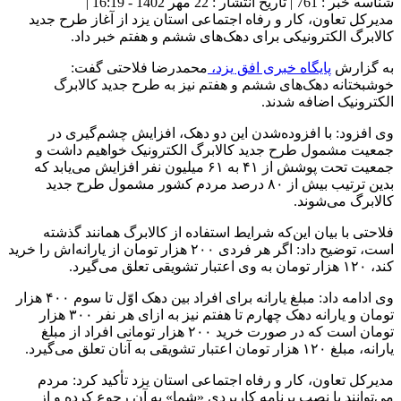
شناسه خبر : 761 | تاریخ انتشار : 22 مهر 1402 - 16:19 |
مدیرکل تعاون، کار و رفاه اجتماعی استان یزد از آغاز طرح جدید
کالابرگ الکترونیکی برای دهک‌های ششم و هفتم خبر داد.
به گزارش
پایگاه خبری افق یزد،
محمدرضا فلاحتی گفت:
خوشبختانه دهک‌های ششم و هفتم نیز به طرح جدید کالابرگ
الکترونیک اضافه شدند.
وی افزود: با افزوده‌شدن این دو دهک، افزایش چشم‌گیری در
جمعیت مشمول طرح جدید کالابرگ الکترونیک خواهیم داشت و
جمعیت تحت پوشش از ۴۱ به ۶۱ میلیون نفر افزایش می‌یابد که
بدین ترتیب بیش از ۸۰ درصد مردم کشور مشمول طرح جدید
کالابرگ می‌شوند.
فلاحتی با بیان این‌که شرایط استفاده از کالابرگ همانند گذشته
است، توضیح داد: اگر هر فردی ۲۰۰ هزار تومان از یارانه‌اش را خرید
کند، ‌۱۲۰ هزار تومان به وی اعتبار تشویقی تعلق می‌گیرد.
وی ادامه داد: مبلغ یارانه برای افراد بین دهک اوّل تا سوم ۴۰۰ هزار
تومان و یارانه دهک چهارم تا هفتم نیز به ازای هر نفر ۳۰۰ هزار
تومان است که در صورت خرید ۲۰۰ هزار تومانی افراد از مبلغ
یارانه، مبلغ ۱۲۰ هزار تومان اعتبار تشویقی به آنان تعلق می‌گیرد.
مدیرکل تعاون، کار و رفاه اجتماعی استان یزد تأکید کرد: مردم
می‌توانند با نصب برنامه کاربردی «شما» به آن رجوع کرده و از