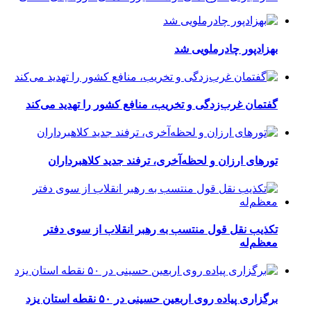
بهزادپور چادرملویی شد
گفتمان غرب‌زدگی و تخریب، منافع کشور را تهدید می‌کند
تورهای ارزان و لحظه‌آخری، ترفند جدید کلاهبرداران
تکذیب نقل قول منتسب به رهبر انقلاب از سوی دفتر
معظم‌له
برگزاری پیاده روی اربعین حسینی در ۵۰ نقطه استان یزد