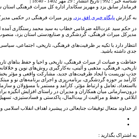
شناسه خبر : 992 | تاریخ انتشار : 29 مهر 1402 - 18:40 |
فرماندار سابق یزد و مهریز سکاندار اداره کل میراث فرهنگی استان ش
به گزارش
پایگاه خبری افق یزد،
وزیر میراث‌ فرهنگی در حکمی مدیرک
در حکم سید عزت‌الله ضرغامی خطاب به سید محمد رستگاری آمده است: 
مدیرکل میراث فرهنگی، گردشگری و صنایع‌دستی استان یزد، منصوب
انتظار دارد با تکیه‌ بر ظرفیت‌های فرهنگی، تاریخی، اجتماعی، سیاسی 
جدی داشته باشید.
حفاظت و صیانت از میراث فرهنگی، تاریخی و احیا و حفظ بناهای تاری
تاریخی، فرهنگی، مذهبی و آئینی، به‌کارگیری روش‌های نوین و خلاق
جذب توریست با ایجاد ظرفیت‌های جدید، مشارکت واقعی و مؤثر بخش
کارآمد بر حوزه گردشگری، برنامه‌ریزی و اجرای برنامه‌های نو و مبتک
بااستعداد، تعامل و ارتباط مؤثر، کارآمد و مستمر با مسؤولان و ساز
درون‌سازمانی میان همکاران و مدیران در راستای افزایش انگیزه برا
ابلاغی و حفظ و مراقبت از بیت‌المال، پاکدستی و فسادستیزی، تسهیل
از خداوند متعال توفیقات جنابعالی در پیشبرد اهداف انقلاب اسلامی و
به اشتراک بگذارید :