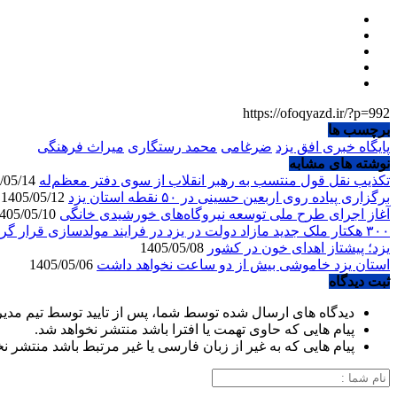
https://ofoqyazd.ir/?p=992
برچسب ها
پایگاه خبری افق یزد
ضرغامی
محمد رستگاری
میراث فرهنگی
نوشته های مشابه
تکذیب نقل قول منتسب به رهبر انقلاب از سوی دفتر معظم‌له
1405/05/14
برگزاری پیاده روی اربعین حسینی در ۵۰ نقطه استان یزد
1405/05/12
آغاز اجرای طرح ملی توسعه نیروگاه‌های خورشیدی خانگی
1405/05/10
۳۰۰ هکتار ملک جدید مازاد دولت در یزد در فرایند مولدسازی قرار گرفت
یزد؛ پیشتاز اهدای خون در کشور
1405/05/08
استان یزد خاموشی بیش از دو ساعت نخواهد داشت
1405/05/06
ثبت دیدگاه
دیدگاه های ارسال شده توسط شما، پس از تایید توسط تیم مدی
پیام هایی که حاوی تهمت یا افترا باشد منتشر نخواهد شد.
پیام هایی که به غیر از زبان فارسی یا غیر مرتبط باشد منتشر ن