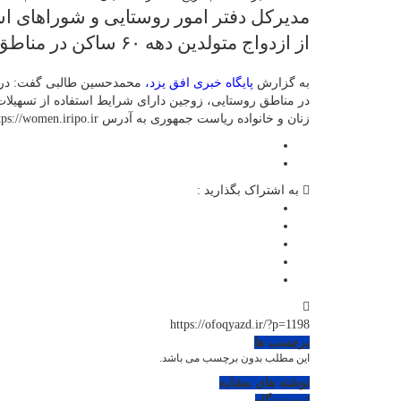
مدیرکل دفتر امور روستایی و شوراهای اس
از ازدواج متولدین دهه ۶۰ ساکن در مناطق روستایی خبر داد.
به گزارش
پایگاه خبری افق یزد،
در مناطق روستایی، زوجین دارای شرایط استفاده از تسهیلات
زنان و خانواده ریاست جمهوری به آدرس https://women.iripo.ir نسبت به ثبت نام اقدام کنند.
به اشتراک بگذارید :
https://ofoqyazd.ir/?p=1198
برچسب ها
این مطلب بدون برچسب می باشد.
نوشته های مشابه
ثبت دیدگاه