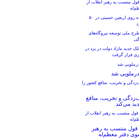
ل منتسب به رهبر انقلاب از
م‌له
برگزاری پیاده روی اربعین حسینی در ۵۰
د
رح ملی توسعه نیروگاه‌های
گی
ر ملک جدید مازاد دولت در یزد در
ازی قرار گرفت
ادرملویی شد
‌زدگی و تخریب، منافع
ید می‌کند
قول منتسب به رهبر
سوی دفتر معظم‌له