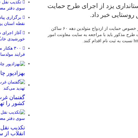
تکذیب نقل قو
تانداری یزد از اجرای طرح حمایت
سوی دفتر معظ
نقطه استان یز
محمدحسین طالبی گفت: در خصوص حمایت از ازدواج متولدین دهه ۶۰ ساکن
آغاز اجرای ط
 طرح مذکور باید با مراجعه به سایت معاونت امور
خورشیدی خان
۳۰۰ هکتا
فرایند مولدس
بهزادپور چ
گفتمان غرب
کشور را تهد
تکذیب نقل 
انقلاب از 