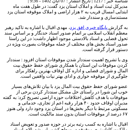
شناسه خبر : 1217 | تاریخ انتشار : 07 آبان 1402 - 9:36 |
مدیرکل ثبت اسناد و املاک استان یزد گفت: در طول هفت ماه
ابتدایی امسال قریب به ۲ هزار اراضی و املاک موقوفه استان یزد
مستندسازی و سنددار شد.
به گزارش
پایگاه خبری افق یزد
، مهدی اقبال با اشاره به تاکید رهبر
معظم انقلاب اسلامی بر اتمام صدور اسناد حدنگار و بر اساس سند
تحول قضایی و اسناد بالادستی موجود اظهار داشت: در این راستا
صدور اسناد بخش های مختلف از جمله موقوفات بصورت ویژه در
دستور قرار گرفته است.
وی با تشریح اهمیت سنددار شدن موقوفات استان افزود : سنددار
کردن موقوفات این استان با همکاری شورای حفظ حقوق بیت
المال و شورای قضایی و اداره کل اوقاف بهترین راهکار برای
جلوگیری از موقوفه خواری و ادای بهتر نیات واقفین است.
عضو شورای حفظ حقوق بیت المال یزد با بیان تلاش‌های بسیار
خوب این شورا در راستای حل مشکل سنددار کردن برخی از
موقوفات با هدف کاهش اختلافات حوزه اراضی تصریح کرد: به گفته
مدیران اوقاف حدود ۴۰ هزار رقبه اعم از تجاری، خدماتی و
مسکونی مرتبط با دیگر بخش‌ها در استان یزد وجود دارد ولی هنوز
۶۷ درصد از موقوفات استان بدون سند مالکیت است.
اقبال با اشاره به کسب رتبه برتر در حوزه صدور و تعویض اسناد
مالکیت کاداستری موقوفه در سطح کشور از رشد بالای اسناد