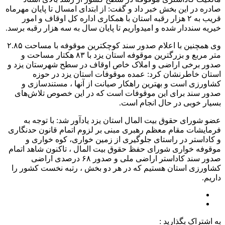
صادره در این بخش خبر داد و گفت: از ابتدای امسال تا پایان مهرماه
قریب به ۲ هزار رقبه استان با همکاری اداره کل اوقاف و امور
خیریه سنددار شده و امیدواریم تا پایان سال به سه هزار رقبه برسد.
وی همچنین با اعلام صدور سند کوچکترین موقوفه با مساحت ۲.۸۵
متر مربع و بزرگترین موقوفه استان یزد با ۸۳ هکتار مساحت و
صدور برخی اراضی و املاک خاص اوقاف در سطح شهرستان یزد و
استان خاطرنشان کرد: عمده موقوفات استان یزد در حوزه
کشاورزی است و بهترین راهکار صیانت از آنها ، مستندسازی و
صدور سند برای این موقوفات است که در این خصوص تلاش‌های
بسیار خوبی در حال انجام است.
عضو شورای حقوق بیت المال استان یزد یادآور شد: با توجه به
فرمایشات مقام معظم رهبری مبنی بر لزوم اتمام قانون حدنگاری
و کاداستر در راستای جلوگیری از زمین خواری، کوه خواری و
موقوفه خواری شورای حفظ حقوق بیت المال ، تاکنون شاهد اتمام
صدور سند کاداستر اراضی ملی و صدور ۶۸ درصدی اراضی
کشاورزی استان هستیم که در هر دو بخش ، رتبه نخست کشور را
داریم.
به اشتراک بگذارید :