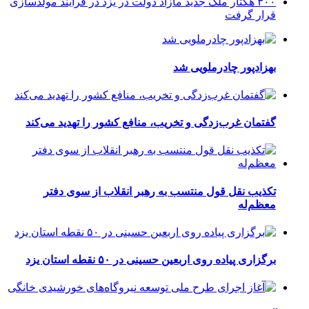
۳۰۰ هکتار ملک جدید مازاد دولت در یزد در فرایند مولدسازی
قرار گرفت
بهزادپور چادرملویی شد
گفتمان غرب‌زدگی و تخریب، منافع کشور را تهدید می‌کند
تکذیب نقل قول منتسب به رهبر انقلاب از سوی دفتر
معظم‌له
برگزاری پیاده روی اربعین حسینی در ۵۰ نقطه استان یزد