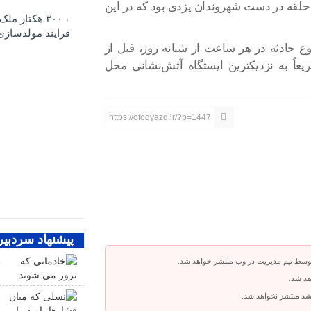
 حلقه در دست شهروندان یزدی بود که در این
۳۰۰ هکتار مل
فرایند مولدسازی
 حادثه در هر ساعت از شبانه روز، قبل از
اً به نزدیکترین ایستگاه آتش‌نشانی محل
https://ofoqyazd.ir/?p=1447
پیشنهاد سردبیر
توسط تیم مدیریت در وب منتشر خواهد شد.
خ
هد شد.
باشد منتشر نخواهد شد.
ن