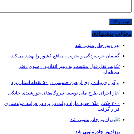
مطالب پیشنهادی
بهزادپور چادرملویی شد
گفتمان غرب‌زدگی و تخریب، منافع کشور را تهدید می‌کند
تکذیب نقل قول منتسب به رهبر انقلاب از سوی دفتر
معظم‌له
برگزاری پیاده روی اربعین حسینی در ۵۰ نقطه استان یزد
آغاز اجرای طرح ملی توسعه نیروگاه‌های خورشیدی خانگی
۳۰۰ هکتار ملک جدید مازاد دولت در یزد در فرایند مولدسازی
قرار گرفت
بهزادپور چادرملویی شد