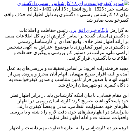
شناسه خبر : 1525 | تاریخ انتشار : 15 آبان 1402 - 9:21 |
برای ۱۸ کارشناس رسمی دادگستری به دلیل اظهارات خلاف واقع،
کیفرخواست صادر شد.
به گزارش
پایگاه خبری افق یزد
، رئیس حفاظت و اطلاعات
دادگستری استان گفت: بر اساس گزارش اداره کل اطلاعات مبنی
بر ارائه اظهار نظر خلاف واقع تعدادی از کارشناسان رسمی
دادگستری در امور کشاورزی با موضوع اعتراض به آگهی تشخیص
اراضی ملی، مراتب در دستور کار بررسی و پیگیری حفاظت و
اطلاعات دادگستری قرار گرفت.
مجید فرهمندزاده افزود: بر اساس تحقیقات و بررسی‌های به عمل
آمده و البته اقرار صریح متهمان، اتهام آنان محرز و پرونده پس از
تفهیم اتهام با صدور قرار تأمین متناسب و صدور کیفرخواست به
دادگاه کیفری دو شهرستان ارجاع شد.
این مقام قضایی، با بیان اینکه کارشناس باید در برابر اظهار نظر
خود پاسخگو باشد، تصریح کرد: کارشناسان رسمی در اظهار
نظر‌های خود مسئولیت انتظامی، مدنی و بعضاً کیفری دارند،
بنابراینباید در اظهارنظر‌های خود، دقت لازم را داشته و با بررسی
واقعیات، مستندات و ادله اظهار نظر نمایند.
فرهمندزاده کارشناسی را به اندازه قضاوت مهم دانست و اظهار