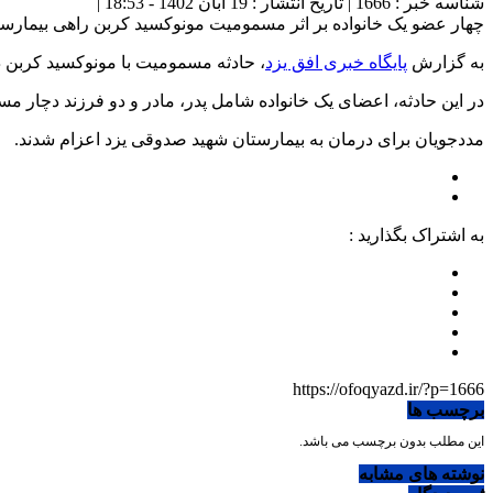
شناسه خبر : 1666 | تاریخ انتشار : 19 آبان 1402 - 18:53 |
چهار عضو یک خانواده بر اثر مسمومیت مونوکسید کربن راهی بیمارست
به گزارش
پایگاه خبری افق یزد
، حادثه مسمومیت با مونوکسید کربن در اثر نش
در این حادثه، اعضای یک خانواده شامل پدر، مادر و دو فرزند دچار م
مددجویان برای درمان به بیمارستان شهید صدوقی یزد اعزام شدند.
به اشتراک بگذارید :
https://ofoqyazd.ir/?p=1666
برچسب ها
این مطلب بدون برچسب می باشد.
نوشته های مشابه