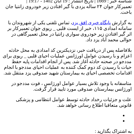
شناسه خبر : 1669 | تاریخ انتشار : 19 آبان 1402 - 19:17 |
تعمیرکار جوان ۲۴ ساله یزدی با گیر افتادن زیر خودروی زانتیا جان
باخت.
به گزارش
پایگاه خبری افق یزد
، تماس تلفنی یکی از شهروندان با
سامانه امدادی ۱۱۵، خبر از ایست قلبی _ ریوی جوان تعمیرکار بر
اثر گیر افتادن زیر خودروی سواری زانتیا در محل تعمیرگاهی در
حوالی محمد آباد یزد داد.
بلافاصله پس از دریافت خبر، نزدیکترین کد امدادی به محل حادثه
اعزام و با رسیدن عوامل اورژانس عملیات احیای قلبی _ ریوی برای
مددجو در صحنه حادثه آغاز شد. پس از انجام اقدامات پایه حفظ
حیات با رسیدن کد دوم کمک کننده به عملیات احیای مددجو با انجام
اقدامات تخصصی احیای به بیمارستان شهید صدوقی یزد منتقل شد.
متاسفانه با وجود تلاش بسیار عوامل اورژانس ، فوت مددجو در
اورژانس بیمارستان صدوقی مورد تایید قرار گرفت.
علت و جزئیات رخداد حادثه توسط عوامل انتظامی و پزشکی
قانونی متعاقبا اطلاع رسانی خواهد شد.
به اشتراک بگذارید :