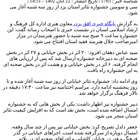
شناسه خبر : 1765 | تاریخ انتشار : 22 آبان 1402 - 14:51 |
سی و سومین جشنواره تئاتر استان یزد از روز سه شنبه آغاز می
شود.
به گزارش
پایگاه خبری افق یزد،
معاون هنری اداره کل فرهنگ و
ارشاد اسلامی استان در نشست خبری با اصحاب رسانه گفت: این
جشنواره ساعت ۹ صبح سه شنبه با حضور هنرمندان در مزار
امیرصاحب جلال هنرمند فقید استان افتتاح می شود.
سید عباس دهقان افزود: ۲۰ اثر در بخش خیابانی و ۲۷ اثر در بخش
صحنه ای به دبیرخانه جشنواره ارسال شد که پس از ارزیابی های
انجام گرفته، ۶ اثر در بخش خیابانی و و هشت اثر در بخش صحنه ای
به این جشنواره راه یافت.
وی ادامه داد: جشنواره تئاتر خیابانی از روز سه شنبه آغاز شده و تا
روز پنجشنبه ادامه دارد. مراسم اختتامیه نیز ساعت ۱۷:۳۰ دقیقه در
تالار فرهنگ برگزار خواهد شد.
دبیر جشنواره نیز اظهار داشت: یکی از بخش هایی که به جشنواره
امسال اضافه شده است، بخش نقد است که به افزایش کیفیت تئاتر
استان منجر می شود.
جعفر دلدل تصریح کرد: بخش خیابانی نیز پس از چند سال وقفه،
امسال دوباره از سرگرفته شده است. اجراهای خیابانی در گذر
فرهنگ و هنر در خیابان کاشانی و اجراهای صحنه ای در پلاتو