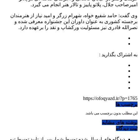
امیرصاحب جلال، پلاتو پاییز و تالار هنر انجام می گیرد.
وی گفت: حامد شفیع خواه، شهرام زرگر و امید نیاز از هنرمندان
برجسته کشوری به عنوان داوران این جشنواره معرفی شده و
نصرالله قادری نیز مسئولیت ورکشاپ و نقد را برعهده دارد.
به اشتراک بگذارید :
https://ofoqyazd.ir/?p=1765
برچسب ها
این مطلب بدون برچسب می باشد.
نوشته های مشابه
ثبت دیدگاه
دیدگاه های ارسال شده توسط شما، پس از تایید توسط تیم