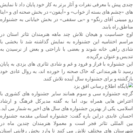
چندی پیش با معرفی نفرات و آثار برتر به کار خود پایان داد تا نمایش
های «چشم های بسته از خواب» و «آیفون» در بخش صحنه ای و «اینا
رو میبینی آقای رنگو» و «بی سقفی» در بخش خیابانی به جشنواره
مناطق راه یابند.
اوج حساسیت و هیجان تلاش چند ماهه هنرمندان تئاتر استان در
مراسم اختتامیه این جشنواره به نمایش گذاشته شد تا بخشی با
شادی راهی خانه شوند و بعضی با ناراحتی و بعض از نرسیدن به
تندیس و عنوان برگزیده.
این جشنواره با فراز و فرود و غم و شادی تئاتری های یزدی به پایان
رسید تا هنرمندانی که خاک صحنه را خورده اند، به روال عادی خود
بازگشته و برای جشنواره سال آینده تلاش کنند.
گرچه جشنواره سی و سوم همانند سایر جشنواره های کشوری با
اعتراض هایی همراه بود، اما به گفته مدیرکل فرهنگ و ارشاد
اسلامی، یکی از بهترین جشنواره های سال های اخیر به شمار می آید.
احسان عابدی دراین باره گفت: جشنواره استانی مقدمه جشنواره
بین المللی تئاتر فجر است و معمولا هنرمندان چندین ماه در
شهرستان های مختلف تلاش می کنند تا وارد بخش رقابتی استان