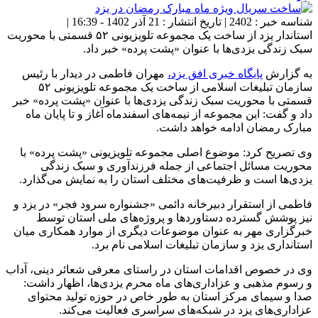
شناسه خبر : 2402 | تاریخ انتشار : 21 آذر 1402 - 16:39 |
استاندار یزد از ساخت یک مجموعه تلویزیونی ۵۲ قسمتی با محوریت
سبک زندگی یزدی‌ها با عنوان «پشت پرده» خبر داد.
به گزارش
پایگاه خبری افق یزد،
مهران فاطمی در دیدار با رئیس
سازمان تبلیغات اسلامی از ساخت یک مجموعه تلویزیونی ۵۲
قسمتی با محوریت سبک زندگی یزدی‌ها با عنوان «پشت پرده» خبر
داد و گفت: این مجموعه از نیمه‌های اسفندماه آغاز و تا پایان ماه
مبارک رمضان ادامه خواهد داشت.
وی تصریح کرد: موضوع اصلی مجموعه تلویزیونی «پشت پرده» با
محوریت مسائل اجتماعی از جمله فرزندآوری و سبک زندگی
یزدی‌ها است و ظرفیت‌های مختلف استان را به نمایش می‌گذارد.
فاطمی از استقرار دبیرخانه دائمی «جشنواره سرود فجر» در یزد و
نیز پوشش گسترده دستاوردها و پروژه‌های ملی استان توسط
خبرگزاری مهر به عنوان موضوعات دیگری از موارد همکاری میان
استانداری یزد و سازمان تبلیغات اسلامی نام برد.
وی در خصوص اقدامات استان در راستای معرفی شعائر دینی، آداب
و رسوم مذهبی و عزاداری‌های ماه محرم یزدی‌ها، اظهار داشت:
صدا و سیمای مرکز استان به طور خاص در حوزه تولید محتوای
عزاداری‌های یزد در شبکه‌های سراسری فعالیت می‌کند.