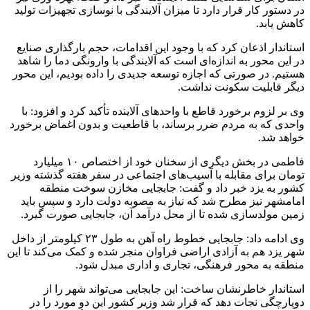
در دستور کار قرار دارد تا میزان آلایندگی با نوسازی تجهیزات تولید
کاهش یابد.
استاندار اذعان کرد که با وجود این اقدامات، حجم بارگذاری صنایع
در این محور به اندازه‌ای است که آلایندگی با وارونگی دما را شاهد
هستیم. در صورتی که اجازه توسعه جدیدی را داده بودیم، این محور
دیگر قابلیت سکونت نداشت.
وی بر لزوم برخورد قاطع با واحد‌های آلاینده تأکید کرد و افزود: با
واحدی که به مردم ضرر برساند، با قاطعیت و بدون اغماض برخورد
خواهد شد.
فاطمی در بخش دیگری از سخنان خود از اختصاص ۱۰ میلیارد
تومان برای مقابله با آسیب‌های اجتماعی در سفر هفته گذشته وزیر
کشور به یزد خبر داد و گفت: جابجایی مخازن سوخت منطقه
امامشهر نیز مطرح شد که نیاز به مصوبه دولت دارد و سپس باید
زمین مولدسازی شده تا از محل درآمد آن، جابجایی صورت گیرد.
وی ادامه داد: جابجایی خطوط راه آهن به طول ۲۳ کیلومتر از داخل
شهر یزد هم به آزادی اراضی فراوان منجر شده و کمک می‌کند تا این
منطقه به محور فرهنگی، تجاری و اداری مبدل شود.
استاندار خاطرنشان ساخت: این جابجایی می‌تواند شهر را از
دوپارچگی نجات دهد که قرار شد وزیر کشور این دو مورد را در