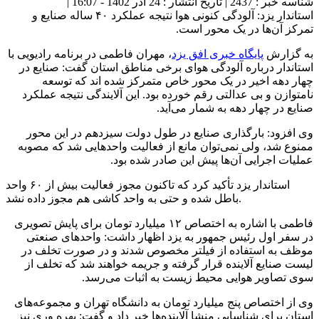
شناسه خبر : 2437 | تاریخ انتشار : 24 آذر 1402 - 16:07 |
استاندار یزد: آلودگی کنونی هوا نتیجه عملکرد ۴۰ ساله صنایع و
تمرکز آن‌ها در یک محور است.
به گزارش
پایگاه خبری افق یزد
، مهران فاطمی در برنامه رادیویی با
استاندار درباره آلودگی هوای برخی مناطق استان گفت: صنایع در
چهار دهه اخیر در یک محور خاص متمرکز شده اند که توسعه
نامتوازن و بی عدالتی رقم خورده بود. این آلایندگی نتیجه عملکرد
صنایع در چهار دهه به شمار می‌آید.
وی افزود: بارگذاری صنایع در طول دولت سیزدهم در این محور
ممنوع شد، ولی نمی‌توان مانع از فعالیت واحد‌هایی شد که مصوبه
عملیات اجرایی آن‌ها پیش این صادر شده بود.
استاندار یزد تأکید کرد که تاکنون مجوز فعالیت بیش از ۶۰ واحد
باطل شده و حتی به واحد کاشی هم مجوز داده نشد.
فاطمی با اشاره به اختصاص ۱۲ میلیارد تومان برای پایش تصویری
در سفر اول رئیس جمهور به یزد اظهار داشت: واحد‌های صنعتی
موظف به استفاده از فیلتر مخصوص شدند و در صورت تخلف در
لیست صنایع آلاینده قرار گرفته و جریمه خواهند شد که تخلف از
سوی تصاویر هوایی محیط زیست به اثبات می‌رسد.
وی از اختصاص پنج میلیارد تومان به دانشگاه تهران و مجموعه‌های
استان برای شناسایی منشا آلاینده‌ها خبر داد و گفت: بهره وری نیز