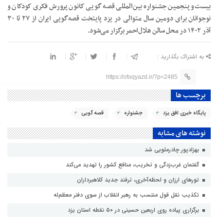
بیست‌و پنجمین جشنواره بین‌المللی قصه گویی کانون پرورش فکری کودکان و
نوجوانان برای دومین سال متوالی در یزد پایتخت قصه‌گویی ایران از ۲۷ تا ۳۰
آذر ۱۴۰۲ در محل سالن هلال‌احمر برگزار می‌شود.
به اشتراک بگذارید :
https://ofoqyazd.ir/?p=2485
برچسب ها
پایگاه خبری افق یزد
جشنواره
قصه گویی
نوشته های مشابه
بهزادپور چادرملویی شد
گفتمان غرب‌زدگی و تخریب، منافع کشور را تهدید می‌کند
تورهای ارزان و لحظه‌آخری، ترفند جدید کلاهبرداران
تکذیب نقل قول منتسب به رهبر انقلاب از سوی دفتر معظم‌له
برگزاری پیاده روی اربعین حسینی در ۵۰ نقطه استان یزد