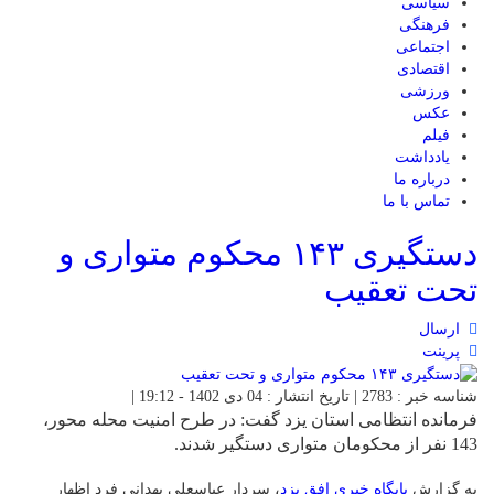
سیاسی
فرهنگی
اجتماعی
اقتصادی
ورزشی
عکس
فیلم
یادداشت
درباره ما
تماس با ما
دستگیری ۱۴۳ محکوم متواری و
تحت تعقیب
ارسال
پرینت
شناسه خبر : 2783 | تاریخ انتشار : 04 دی 1402 - 19:12 |
فرمانده انتظامی استان یزد گفت: در طرح امنيت محله محور،
143 نفر از محکومان متواری دستگیر شدند.
به گزارش
پایگاه خبری افق یز
د
، سردار عباسعلی بهدانی فرد اظهار