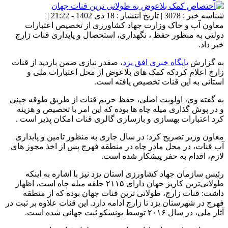
شناسه خبر : 3078 | تاریخ انتشار : 18 دی 1402 - 21:22 |
معاون آب و خاک وزارت جهاد کشاورزی از تخصیص اعتبارات
دولتی به منظور حفظ ، نگهداری، استحصال و پايداری قنات زارچ
خبر داد.
به گزارش
پایگاه خبری افق یزد
، صفدر نیازی ضمن بازدید از قنات
زارچ اعلام کردکه کمک های بلاعوض از محل اعتبارات ملی و
استانی به این قنات تخصیص یافته است.
به گفته وی، اولویت اصلی، حفظ حریم قنات از طریق طوقه چینی
و در پوش گذاری میله چاه ها بوده که این امر با تخصیص و هزینه
کرد اعتبارات بهسازی و بازسازی گالری قنات امکان پذیر است .
معاون وزیر تصریح کرد: در سال جاری به منظور تامین و پایداری
آب قنات، در محل مادر چاه در منطقه فهرج پس از اخذ مجوز های
لازم، اقدام به حفر پیشکار شده است.
رئیس سازمان جهاد کشاورزی استان یزد نیز با اشاره به اینکه
طولانی‌ترین کاریز جهان دارای ٢١١۵ حلقه میله چاه است، اظهار
داشت: قنات زارچ، طولانی ترین قنات جهان بوده که از منطقه
فهرج در شهرستان یزد تا زارچ ادامه دارد. این قنات علاوه بر ثبت در
آثار ملی، در سال ٢٠١۶ توسط یونسکو ثبت جهانی شده است.