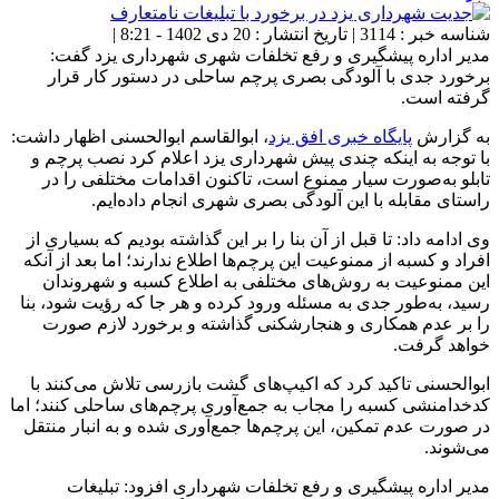
شناسه خبر : 3114 | تاریخ انتشار : 20 دی 1402 - 8:21 |
مدیر اداره پیشگیری و رفع تخلفات شهری شهرداری یزد گفت:
برخورد جدی با آلودگی بصری پرچم ساحلی در دستور کار قرار
گرفته است.
به گزارش
پایگاه خبری افق یزد
، ابوالقاسم ابوالحسنی اظهار داشت:
با توجه به اینکه چندی پیش شهرداری یزد اعلام کرد نصب پرچم و
تابلو به‌صورت سیار ممنوع است، تاکنون اقدامات مختلفی را در
راستای مقابله با این آلودگی بصری شهری انجام داده‌ایم.
وی ادامه داد: تا قبل از آن بنا را بر این گذاشته بودیم که بسیاری از
افراد و کسبه از ممنوعیت این پرچم‌ها اطلاع ندارند؛ اما بعد از آنکه
این ممنوعیت به روش‌های مختلفی به اطلاع کسبه و شهروندان
رسید، به‌طور جدی به مسئله ورود کرده و هر جا که رؤیت شود، بنا
را بر عدم همکاری و هنجارشکنی گذاشته و برخورد لازم صورت
خواهد گرفت.
ابوالحسنی تاکید کرد که اکیپ‌های گشت بازرسی تلاش می‌کنند با
کدخدامنشی کسبه را مجاب به جمع‌آوری پرچم‌های ساحلی کنند؛ اما
در صورت عدم تمکین، این پرچم‌ها جمع‌آوری شده و به انبار منتقل
می‌شوند.
مدیر اداره پیشگیری و رفع تخلفات شهرداری افزود: تبلیغات