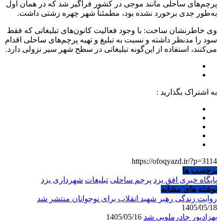
پرچم‌های ساحلی مانند موجی در کشور فراگیر شد که در همان اول
به‌طور جدی برخورد نشده بود، مطمئناً شهر چهره زشتی داشت.
وی خاطرنشان ساخت: با وجود فعالیت کانون‌های تبلیغاتی که فقط
سود را مدنظر داشته و نسبت به تبلیغ و تهیه پرچم‌های ساحلی اقدام
می‌کنند، استفاده از این‌گونه تبلیغاتی در سطح شهر سیر نزولی دارد.
به اشتراک بگذارید :
https://ofoqyazd.ir/?p=3114
برچسب ها
پایگاه خبری افق یزد
پرچم ساحلی
تبلیغات
شهرداری یزد
نوشته های مشابه
روایت زندگی رهبر شهید انقلاب برای نوجوانان منتشر شد
1405/05/18
بهزادپور چادرملویی شد
1405/05/16