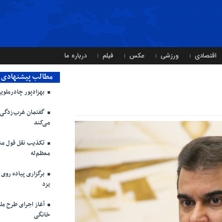
اقتصادی
ورزشی
عکس
فیلم
درباره ما
مطالب پیشنهادی
بهزادپور چادرملوی
گفتمان غرب‌زدگی و
می‌کند
تکذیب نقل قول منت
معظم‌له
یزد
آغاز اجرای طرح مل
خانگی