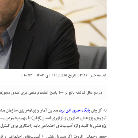
شناسه خبر : 3186 | تاریخ انتشار : 21 دی 1402 - 10:53 |
در دو سال گذشته بالغ بر 100 پاسخ استعلام منفی برای صدور مجوزها در محور مهریز _ عقدا صادر شده است.
به گزارش
پایگاه خبری افق یزد
، معاون آمار و برنامه‌ریزی سازمان 
آموزش، پژوهش، فناوری و نوآوری استان(آپفن) با مهم برشمردن مس
پژوهشی با کلید واژه آسیب‌های اجتماعی باید راهکاری برای کنترل 
جعفر رحمانی افزود: اگر مسایل ناشی از آسیب‌های اجتماعی و فر