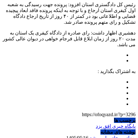
رئیس کل دادگستری استان افزود: پرونده جهت رسیدگی به شعبه
اول کیفری استان ارجاع و با توجه به اینکه پرونده فاقد ابعاد پیچیده
قضایی و اطلاعاتی بود در کمتر از ۴۰ روز از تاریخ ارجاع دادگاه
تشکیل و رای متهم پرونده صادر شد.
دهشیری اظهار داشت: رای صادره از دادگاه کیفری یک استان به
مدت ۲۰ روز از زمان ابلاغ قابل فرجام خواهی در دیوان عالی کشور
می باشد.
به اشتراک بگذارید :
https://ofoqyazd.ir/?p=3296
برچسب ها
پایگاه خبری افق یزد
نوشته های مشابه
بهزادپور چادرملویی شد
1405/05/16