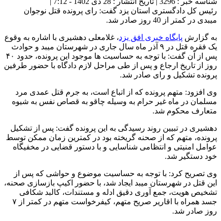
شناسه خبر : 3296 | تاریخ انتشار : 28 دی 1402 - 7:12 |
رئیس کل دادگستری استان یزد گفت: رای پرونده قتل نوجوان
میبدی در کمتر از 40 روز صادر شد.
به گزارش
پایگاه خبری افق یزد
، غلامعلی دهشیری با اشاره به وقوع
یک فقره قتل در ۹ آذر ماه سال جاری در شهرستان میبد و حوادث
پس از آن گفت: با توجه به حساسیت ها موجود این پرونده، حدود ۴۰
روز از تاریخ ارجاع و پس از طی مراحل لازم دادگاه با حضور طرفین
پرونده تشکیل و رای صادر شد.
وی افزود: متهم پرونده که از اتباع است، به جرم قتل عمدی مرد
مسلمان در ماه غیر حرام به وسیله چاقو به قصاص نفس به شیوه
متعارف محکوم شد.
دهشیری در تبیین روند رسیدگی به این پرونده گفت: پس از تشکیل
پرونده، متهم که از صحنه گریخته بود در کمترین زمان ممکن توسط
عوامل امنیتی و انتظامی شناسایی و با دستور قضایی در مخفیگاه
خود دستگیر شد.
وی تصریح کرد: با توجه به حساسیت موضوع و حواشی که پس از
این قتل در شهرستان میبد ایجاد شد، با حضور اکیپ بازسازی صحنه،
تشخیص هویت، جمع آوری دقیق ادله و مستندات، کالبد شکافی
جسد همراه با اقاریر صریح متهم، کیفرخواست متهم در کمتر از ۷
روز صادر شد.