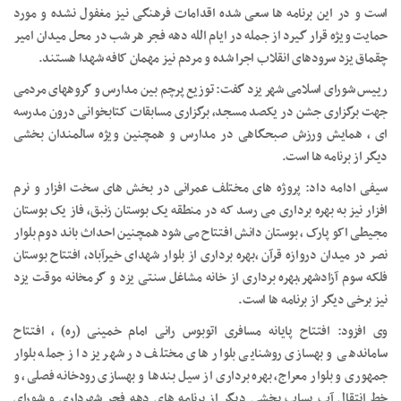
است و در این برنامه ها سعی شده اقدامات فرهنگی نیز مغفول نشده و مورد
حمایت ویژه قرار گیرد از جمله در ایام الله دهه فجر هر شب در محل میدان امیر
چقماق یزد سرودهای انقلاب اجرا شده و مردم نیز مهمان کافه شهدا هستند.
رییس شورای اسلامی شهر یزد گفت: توزیع پرچم بین مدارس و گروههای مردمی
جهت برگزاری جشن در یکصد مسجد، برگزاری مسابقات کتابخوانی درون مدرسه
ای ، همایش ورزش صبحگاهی در مدارس و همچنین ویژه سالمندان بخشی
دیگر از برنامه ها است.
سیفی ادامه داد: پروژه های مختلف عمرانی در بخش های سخت افزار و نرم
افزار نیز به بهره برداری می رسد که در منطقه یک بوستان زنبق، فاز یک بوستان
مجیطی اکو پارک ، بوستان دانش افتتاح می شود همچنین احداث باند دوم بلوار
نصر در میدان دروازه قرآن ،بهره برداری از بلوار شهدای خیرآباد، افتتاح بوستان
فلکه سوم آزادشهر،بهره برداری از خانه مشاغل سنتی یزد و گرمخانه موقت یزد
نیز برخی دیگر از برنامه ها است.
وی افزود: افتتاح پایانه مسافری اتوبوس رانی امام خمینی (ره) ، افتتاح
ساماندهی و بهسازی روشنایی بلوار های مختلف در شهر یزد از جمله بلوار
جمهوری و بلوار معراج، بهره برداری از سیل بندها و بهسازی رودخانه فصلی، و
خط انتقال آب پساب بخشی دیگر از برنامه های دهه فجر شهرداری و شورای