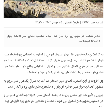
شناسه خبر : 3847 | تاریخ انتشار : 25 بهمن 1402 - 13:30 |
مدیر منطقه دو شهرداری یزد بیان کرد: مردم صاحب فضای سبز ادارات بلوار
دانشجو می‌شوند.
به گزارش پایگاه خبری افق یزد، علیرضا ابویی با اشاره به احداث پروژه نوار سبز
بلوار دانشجو تا پایان سال جاری، اظهار کرد: به دنبال دستور استاندار یزد در
راستای اجرای طرح الحاق فضای سبز متعلق به ادارات واقع در بلوار دانشجو،
تفاهم نامه جدیدی با بنیاد تعاون زندانیان استان یزد منعقد شد.
وی افزود: بر این اساس، فضای سبز استخر عدالت به متراژ یک‌هزار متر مربع به
منظور الحاق به نوار سبز حاشیه ای بلوار دانشجو به شهرداری یزد واگذار شد.
ابویی یادآور شد: بر اساس این تفاهم نامه، فضای سبز ادارات به فضای عمومی و
در دسترس شهروندان تبدیل می شود تا نشاط و شادابی در شهر یزد افزایش پیدا