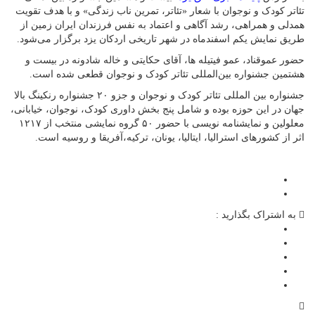
تئاتر کودک و نوجوان با شعار «تئاتر، تمرین ناب زندگی» و با هدف تقویت
همدلی و همراهی، رشد آگاهی و اعتماد به نفس فرزندان ایران زمین از
طریق نمایش یکم اسفندماه در شهر تاریخی اردکان یزد برگزار می‌شود.
حضور عموقناد، عمو فیتیله ها، آقای حکایتی و خاله شادونه در بیست و
هشتمین جشنواره بین‌المللی تئاتر کودک و نوجوان قطعی شده است.
جشنواره بین المللی تئاتر کودک و نوجوان و جزو ۲۰ جشنواره رنکینگ بالا
جهان در این حوزه بوده و شامل پنج بخش داوری کودک، نوجوان، خیابانی،
معلولین و نمایشنامه نویسی با حضور ۵۰ گروه نمایشی منتخب از ۱۲۱۷
اثر از کشورهای‌ استرالیا، ایتالیا، یونان، ترکیه،آفریقا و روسیه است.
به اشتراک بگذارید :