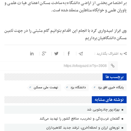
بر اختصاص بخشی از اراضی دانشگاه به ساخت مسکن اعضای هیات علمی و
یاوران علمی و خوابگاه متاهلین منعقد شده است.
وی ابراز امیدواری کرد با انجام این اقدام بتوانیم گام مثبتی را در جهت تامین
مسکن دانشگاهیان برداریم
به اشتراک بگذارید :
https://ofoqyazd.ir/?p=3908
برچسب ها
پایگاه خبری افق یزد
دانشگاه یزد
نهضت ملی مسکن
نوشته های مشابه
بهزادپور چادرملویی شد
گفتمان غرب‌زدگی و تخریب، منافع کشور را تهدید می‌کند
تورهای ارزان و لحظه‌آخری، ترفند جدید کلاهبرداران