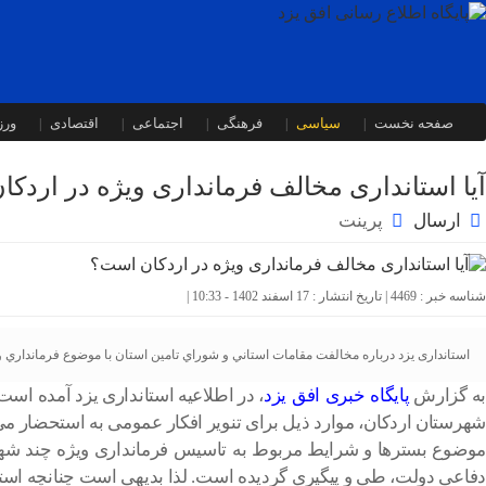
صفحه نخست
سیاسی
فرهنگی
اجتماعی
اقتصادی
ور
آیا استانداری مخالف فرمانداری ویژه در اردک
ارسال
پرینت
شناسه خبر : 4469 | تاریخ انتشار : 17 اسفند 1402 - 10:33 |
استانداری یزد درباره مخالفت مقامات استاني و شوراي تامين استان با موضوع فرمانداري 
به گزارش
پایگاه خبری افق یزد
، در اطلاعیه استانداری یزد آمده اس
شهرستان اردکان، موارد ذیل برای تنویر افکار عمومی به استحضار م
موضوع بسترها و شرایط مربوط به تاسیس فرمانداری ویژه چند شه
دفاعی دولت، طی و پیگیری گردیده است. لذا بدیهی است چنانچه استا