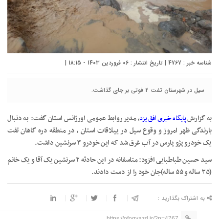
شناسه خبر : 4767 | تاریخ انتشار : 06 فروردین 1403 - 18:15 |
سیل در شهرستان تفت ۲ فوتی بر جای گذاشت.
به گزارش
پایگاه خبری افق یزد
، مدیر روابط عمومی اورژانس استان گفت: به دنبال
بارندگی ظهر امروز و وقوع سیل در ییلاقات استان ، در منطقه دره گاهان تفت
یک خودرو پژو پارس در آب غرق شد که این خودرو ۳ سرنشین داشت.
سید حسین طباطبایی افزود: متاسفانه در این حادثه ۲ سرنشین یک آقا و یک خانم
(۳۵ ساله و ۵۵ ساله)جان خود را از دست دادند.
به اشتراک بگذارید :
https://ofoqyazd.ir/?p=4767