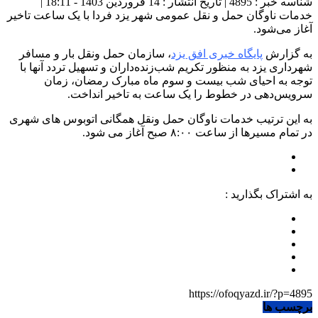
شناسه خبر : 4895 | تاریخ انتشار : 14 فروردین 1403 - 18:11 |
خدمات ناوگان حمل و نقل عمومی شهر یزد فردا با یک ساعت تاخیر
آغاز می‌شود.
به گزارش
پایگاه خبری افق یزد
، سازمان حمل ونقل بار و مسافر
شهرداری یزد به منظور تکریم شب‌زنده‌داران و تسهیل تردد آنها با
توجه به احیای شب بیست و سوم ماه مبارک رمضان، زمان
سرویس‌دهی در خطوط را یک ساعت به تاخیر انداخت.
به این ترتیب خدمات ناوگان حمل ونقل همگانی اتوبوس های شهری
در تمام مسیرها از ساعت ۸:۰۰ صبح آغاز می شود.
به اشتراک بگذارید :
https://ofoqyazd.ir/?p=4895
برچسب ها