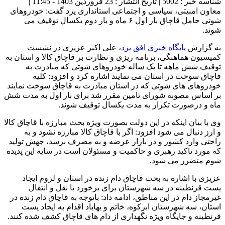
شناسه خبر : 5002 | تاریخ انتشار : 23 فروردین 1403 - 11:45 |
معاون امنیتی، سیاسی و اجتماعی استانداری یزد گفت: خودروهای
شوتی حامل قاچاق بار اول ۶ ماه و بار دوم یکسال توقیف می
شوند.
به گزارش
پایگاه خبری افق یزد
، علی اکبر عزیزی در نشست
کمیسیون هماهنگی، برنامه ریزی و نظارت بر قاچاق کالا و استان به
توقیف شش ماهه تا یک ساله خودروهای شوتی که مبادرت به
قاچاق سوخت در استان می نمایند اشاره کرد و افزود: کلیه
خودروهای های شوتی که در استان مبادرت به قاچاق سوخت نمایند
بر اساس مصوبه شورای تامین مقرر شد برای بار اول به مدت شش
ماه و درصورت تکرار به مدت یکسال توقیف شوند.
وی با بیان اینکه در این دولت بصورت ویژه بحث مبارزه با قاچاق کالا
و ارز دنبال می شود افزود: اگر با قاچاق کالا مبارزه نشود و به
راحتی وارد کشور و در بازار عرضه و به مصرف برسد، جهش تولید
که مورد تاکید رهبری و حاکمیت و مسئولان است در سایه این پدیده
شوم متضرر می شود.
عزیزی با اشاره به بحث قاچاق دام زنده در استان و لزوم ایجاد
پست قرنطینه در سه شهرستان برای برخورد با نقل و انتقال
غیرمجاز دام در این مناطق، ادامه داد: باتوجه به قاچاق دام زنده در
استان، سه شهرستان ابرکوه، خاتم و بهاباد اقدام به ایجاد پست
قرنطینه و جایگاه ویژه نگهداری از دام های قاچاق کشف شده کنند.