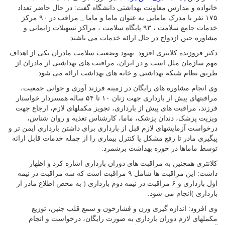
خانواده و مدارس معاونت بهداشتی دانشگاه گفت: در حال حاضر تعداد
۱۷۵ نفر با مدرک مامایی به عنوان ماما و ماما _ مراقب در ۹۰ مرکز
خدمات جامع سلامت ، ۹۳ پایگاه سلامت ، مراکز تسهیلات زایمانی و
مشاوره حین ازدواج در حال ارائه خدمات می باشند.
دکتر فروزنده کلانتری افزود: بهبود وضعیت سلامت مادران یکی از اهداف
مهم سازمان ملل است و در ایران، مراقبت های بهداشتی از مادران از
طریق نظام شبکه بهداشتی و خانه های بهداشت ارائه می‌ شود.
وی انجام مشاوره های رایگان در زمینه فرزند آوری و جوانی جمعیت،
مراقبتهای پیش از بارداری جهت زنان ۱۰ تا ۵۴ ساله همسردار خواستار
فرزند، مراقبت های پیش از بارداری، تجویز مکملهای لازم، ارجاع جهت
ویزیت پزشک، دندان پزشک، ماما، کارشناس تغذیه و روان شناس،
درخواست آزمایشهای لازم قبل از بارداری برای داشتن بارداری ایمن تر و
پیگیری مادر تا رفع مشکل یا کنترل بیماری را از جمله خدمات قابل ارائه
توسط ماماها در حوزه بهداشت برشمرد.
کلانتری همچنین به مراقبت های دوران بارداری اشاره کرد و اظهار
داشت: این مراقبت ها شامل ۹ مراقبت است که سه مراقبت در نیمه
اول بارداری و ۶ مراقبت در نیمه دوم بارداری ( به محض اطلاع مادر از
بارداری )انجام می شود.
وی افزود: اندازه گیری وزن و فشارخون و سمع قلب جنین، توزیع
مکملهای لازم دوران بارداری به صورت رایگان، درخواست و انجام