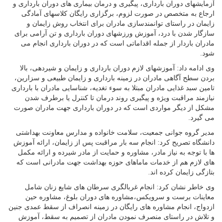
آزمایشهای دوران بارداری، پیگیری و درمان بیماری های دوران بارداری و
ارجاع به متخصص در صورت لزوم، برگزاری رایگان کلاسهای آمادگی
زایمان در راستای توانمندسازی مادران برای انتخاب روش زایمان و
سازگار شدن با درد، آموزش ورزشهای دوران بارداری و تن آرامی برای
مادران باردار از جمله اقداماتی است که در دوران بارداری انجام می
شود.
وی ادامه داد: آموزشهای لازم دوران بارداری و زایمان و شیردهی، بالا
بردن سطح آگاهی مادران در زمینه بارداری و زایمان طبیعی و سزارین،
تامین سبد غذایی مادران مبتلا به سوء تغدیه، شناسایی مادران با بارداری
نیازمند مراقبت ویژه و پیگیری روند درمان تا کنترل یا برطرف شدن
مشکل از دیگر مواردی است که در دوران بارداری جهت مادران صورت
می گیرد.
مدیر گروه جوانی جمعیت، سلامت خانواده و مدارس معاونت بهداشتی
دانشگاه تصریح کرد: انجام سه بار مراقبت پس از زایمان، ارائه آموزش
ها با توجه به نیاز مادر، مشاوره و حمایت از مادر شیرده و ارائه مکمل
های لازم هم از خدمات ماماهای حوزه بهداشت جهت مادرانی است که
بتازگی زایمان کرده اند.
وی خاطر نشان کرد: انجام غربالگری سرطان های شایع زنان شامل
معاینات برست و سرویکس،مشاوره های دوران بلوغ، مشاوره حین
ازدواج، انجام مشاوره های رایگان در زمینه انصراف از سقط عمدی جنین
و تلاش در راستای منصرف نمودن مادران از تصمیم به سقط، آموزش