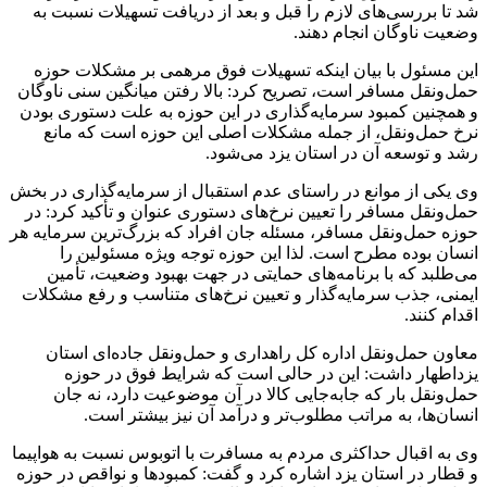
شد تا بررسی‌های لازم را قبل و بعد از دریافت تسهیلات نسبت به
وضعیت ناوگان انجام دهند.
این مسئول با بیان اینکه تسهیلات فوق مرهمی بر مشکلات حوزه
حمل‌ونقل مسافر است، تصریح کرد: بالا رفتن میانگین سنی ناوگان
و همچنین کمبود سرمایه‌گذاری در این حوزه به علت دستوری بودن
نرخ حمل‌ونقل، از جمله مشکلات اصلی این حوزه است که مانع
رشد و توسعه آن در استان یزد می‌شود.
وی یکی از موانع در راستای عدم استقبال از سرمایه‌گذاری در بخش
حمل‌ونقل مسافر را تعیین نرخ‌های دستوری عنوان و تأکید کرد: در
حوزه حمل‌ونقل مسافر، مسئله جان افراد که بزرگ‌ترین سرمایه هر
انسان بوده مطرح است. لذا این حوزه توجه ویژه مسئولین را
می‌طلبد که با برنامه‌های حمایتی در جهت بهبود وضعیت، تأمین
ایمنی، جذب سرمایه‌گذار و تعیین نرخ‌های متناسب و رفع مشکلات
اقدام کنند.
معاون حمل‌ونقل اداره کل راهداری و حمل‌ونقل جاده‌ای استان
یزداطهار داشت: این در حالی است که شرایط فوق در حوزه
حمل‌ونقل بار که جابه‌جایی کالا در آن موضوعیت دارد، نه جان
انسان‌ها، به مراتب مطلوب‌تر و درآمد آن نیز بیشتر است.
وی به اقبال حداکثری مردم به مسافرت با اتوبوس نسبت به هواپیما
و قطار در استان یزد اشاره کرد و گفت: کمبودها و نواقص در حوزه