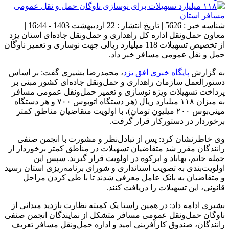
شناسه خبر : 5626 | تاریخ انتشار : 22 اردیبهشت 1403 - 16:44 |
معاون حمل‌ونقل اداره کل راهداری و حمل‌ونقل جاده‌ای استان یزد
از تخصیص تسهیلات 118 میلیارد ریالی جهت نوسازی و تعمیر ناوگان
حمل و نقل عمومی مسافر خبر داد.
به گزارش
پایگاه خبری افق یزد
، محمدرضا بشیری گفت: بر اساس
دستورالعمل سازمان راهداری و حمل‌ونقل جاده‌ای کشور مبنی بر
پرداخت تسهیلات ویژه نوسازی و تعمیر حمل‌ونقل عمومی مسافر
به میزان ۱۱۸ میلیارد ریال (هر دستگاه اتوبوس ۷۰۰ و هر دستگاه
مینی‌بوس ۲۰۰ میلیون تومان)، با اولویت متقاضیان مناطق کمتر
برخوردار در دستورکار قرار گرفت.
وی خاطرنشان کرد: پس از تبادل‌نظر و مشورت با انجمن صنفی
رانندگان مقرر شد متقاضیان تسهیلات در مناطق کمتر برخوردار از
جمله خاتم، بهاباد و ابرکوه در اولویت قرار گیرند. سپس این
اولویت‌بندی به تصویب استانداری و شورای برنامه‌ریزی استان رسید
و متقاضیان به بانک عامل معرفی شدند تا با طی کردن مراحل
قانونی، این تسهیلات را دریافت کنند.
بشیری ادامه داد: در همین راستا یک کمیته نظارت بازدید میدانی از
ناوگان حمل‌ونقل عمومی مسافر متشکل از نمایندگان انجمن صنفی
رانندگان، صندوق کارآفرینی امید و اداره حمل‌ونقل مسافر تعریف