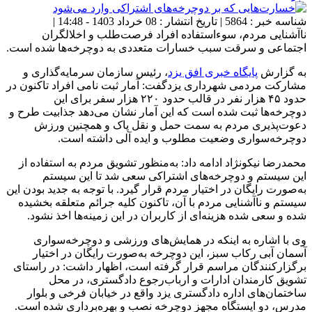
شناسه خبر : 5864 | تاریخ انتشار : 08 خرداد 1403 - 14:48 |
ناآشنایی مردم، سوء‌استفاده افراد فرصت‌طلب و اخلالگران
اجتماعی و سرقت سبب خسارات متعددی به دوچرخه‌ها شده است.
به گزارش
پایگاه خبری افق یزد
، رئیس سازمان سرمایه‌گذاری و
مشارکت مردمی شهرداری یزدگفت: آمار ثبت نامی افراد تاکنون در
حدود ۴۵ هزار نفر در قالب حدود ۲۲۰ هزار سفر برای این
دوچرخه‌ها ثبت شده است که این آمار نشان می‌دهد جذابیت طرح و
دعوت‌پذیری مردم به سمت حمل و نقل پاک و همچنین ورزش
دوچرخه‌سواری وضعیت مطلوب و ایده آلی داشته است.
محمدرضا نیکونژاد ادامه داد: به‌منظور تشویق مردم به استفاده از
این سیستم و دوچرخه‌های اشتراکی سعی شد تا این سیستم
به‌صورت رایگان در اختیار مردم قرار گیرد. با توجه به جدید بودن این
سیستم و ناآشنایی مردم با آن، تاکنون کلیه جرائم متعلقه بخشیده
شده و سعی شده هزینه‌ای از کاربران در این زمینه‌ها اخذ نشود.
وی با اشاره به اینکه در همایش‌های ورزشی و دوچرخه‌سواری
آسمان آبی رکاب سبز، این دوچرخه به‌صورت رایگان در اختیار
برگزارکنندگان مراسم قرار گرفته است، اظهار داشت: در راستای
تشویق کارمندان ادارات و ارباب‌رجوع دادگستری، در محل
ساختمان‌های اداره دادگستری یزد واقع در خیابان فرخی و بلوار
مدرس، دو ایستگاه مجهز دوچرخه نصب و بهره‌برداری شده است.