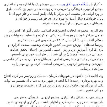
به گزارش
پایگاه خبری افق یزد
، حسین میرشریف با اشاره به راه اندازی
مجتمع اردویی، فرهنگی و تفریحی «اردوبهشت» در شهر یزد گفت: طبق
برآورد اولیه، فاز نخست این مرکز تا پایان پاییز امسال و فاز دوم آن تا
پایان خردادماه سال آینده به بهره برداری خواهد رسید و جوانان و
نوجوانان یزدی می‌توانند از آن بهره مند شوند.
وی افزود: مجموعه اتحادیه‌ انجمن‌های اسلامی دانش آموزان کشور در
تمامی مراکز خود شروع به آغاز حرکتی نو کرده و با عنایت به بیانات رهبر
معظم انقلاب در ابتدای سال ۱۴۰۲ در خصوص تقویت ساختار و
زیرساخت‌های آموزش عمومی کشور (ارتقای وضعیت سخت افزاری و
نرم افزاری آموزش و پرورش رسمی کشور در راستای تحقق عدالت
اجتماعی در زمینه آموزش) بر آن شد تا از ظرفیت خود برای تأسیس
مجتمعی در راستای دسترسی تمامی نوجوانان و جوانان به مراکز علمی _
آموزشی و همچنین اردویی _ تفریحی استفاده کرده و این مهم را به
سرانجام برساند.
وی ادامه داد: تاکنون در شهرهای کرمان، سمنان و رودسر مراکزی افتتاح
و به بهره برداری رسیده؛ اما آنچه در شهر یزد به دنبال آن هستیم می‌تواند
یکی از بزرگترین، جامع‌ترین و به‌روزترین مراکز در خدمت نوجوان و
جوانان کشور باشد.
میرشریف به اهداف راه اندازی مجتمع اردویی، فرهنگی و تفریحی
«اردوبهشت» در یزد اشاره کرد و اظهار داشت: برگزاری اردوهای دانش
آموزی از سراسر کشور در شهر یزد، رفع کمبود فضای اردوگاهی در