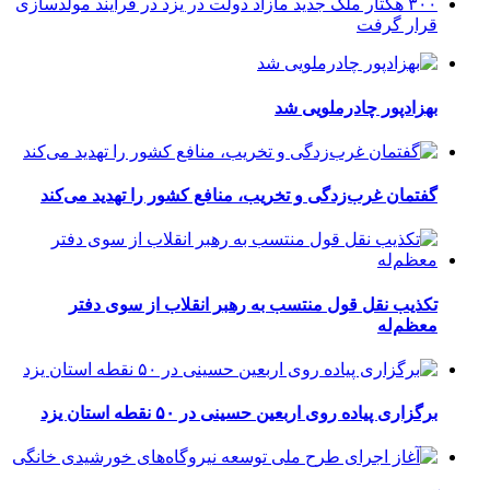
۳۰۰ هکتار ملک جدید مازاد دولت در یزد در فرایند مولدسازی
قرار گرفت
بهزادپور چادرملویی شد
گفتمان غرب‌زدگی و تخریب، منافع کشور را تهدید می‌کند
تکذیب نقل قول منتسب به رهبر انقلاب از سوی دفتر
معظم‌له
برگزاری پیاده روی اربعین حسینی در ۵۰ نقطه استان یزد