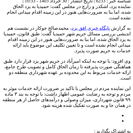
شناسه خبر : 6233 | تاریخ انتشار : 30 خرداد 1403 - 10:33 |
نماینده یزد، اشکذر و زارچ در مجلس گفت: حمیدیا به یزد الحاق
شده، اما بنا به ضرورت‌هایی هنوز در این زمینه اقدام میدانی انجام
نشده است.
به گزارش
پایگاه خبری افق یزد
، محمدصالح جوکار در نشست هم
اندیشی بررسی مسائل حریم شهر حمیدیا گفت: طبق قانون، حمیدیا
به یزد الحاق شده، اما بنا به ضرورت‌هایی هنوز در این زمینه اقدام
میدانی انجام نشده است و تا تعیین تکلیف این موضوع باید ارائه
خدمات به حریم صورت پذیرد.
وی افزود: با توجه به اینکه امیرآباد در حریم شهر یزد قرار دارد طبق
هماهنگی صورت پذیرفته تا زمان الحاق کامل و تصویب طرح جامع،
ارائه خدمات مربوط به این محدوده بر عهده شهرداری منطقه دو
است.
این نماینده مردم در مجلس با تاکید بر ضرورت ارائه خدمات موثر به
مردم و توجه به رضایت عمومی اظهار داشت: با توجه به بند ۳ ماده
۹۹ قانون شهرداری، میزان وصولی و درآمد‌های حاصل از هر منطقه
در همان جا و به صورت تفکیک شده هزینه شود.
به اشتراک بگذارید :