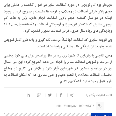
شهردار یزد کم توجهی در حوزه آسفالت معابر در ادوار گذشته را عاملی برای
حجم بالای خرابی آسفالت در محلات و کوچه ها دانست و تصریح کرد: با وجود
اینکه در دو سال گذشته حجم بالایی آسفالت انجام دادیم ولی به علت کم
توجهی سالیان گذشته در این حوزه و فرسودگی آسفالت، متأسفانه سیل سال ۱۴۰۱
و بارندگی های زیاد سال جاری، خرابی آسفالت معابر را تشدید کرد.
وی افزود: معابری که آسفالت آنها قبلاً مرمت، لکه گیری و یا به طور کامل تعویض
شده بود، بعد از بارندگی ها با مشکلی مواجه نشده است.
محی الدینی با بیان این که شهرداری یزد هر سال بر اساس توان مالی خود، بخشی
از مرمت و تعویض آسفالت معابر را انجام می دهد، تصریح کرد: این امر امسال
نیز در برنامه و دستور کار شهرداری قرار دارد و تلاش می کنیم در مقاطع
مختلف، آسفالت محلات را انجام دهیم و حتی معابری هم که امکان آسفالت به
طور کامل وجود ندارد، لکه گیری کنیم.
به اشتراک بگذارید :
https://ofoqyazd.ir/?p=6316
برچسب ها