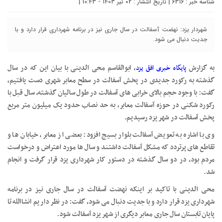
شناسه خبر : 6316 | تاریخ انتشار : 02 تیر 1403 - 10:43 |
شهردار یزد: نهضت آسفالت در سال جاری نیز در برنامه شهرداری قرار دارد و با
جدیت دنبال می شود.
به گزارش
پایگاه خبری افق یزد
، ابوالقاسم محی الدینی با بیان این که در سال
گذشته به رکورد جدیدی در پخش آسفالت در سطح معابر شهری دست یافتیم،
گفت: با وجود حجم بالای خرابی های آسفالت در طول سالیان گذشته، سال قبل با
رکورد شکنی در حوزه آسفالت معابر، به حد نصاب حدود یک میلیون متر مربع
پخش آسفالت در شهر یزد رسیدیم.
وی با اشاره به تعویض آسفالت بلوار بسیج افزود: بعضی از معابر، خیابان ها و
تقاطع های پرتردد که مشکل آسفالت داشتند و سال ها مورد اعتراض و درخواست
مردم بود، در دو سال گذشته در دستور کار شهرداری یزد قرار گرفت و انجام
شد.
محی الدینی با تاکید بر اینکه نهضت آسفالت در سال جاری نیز در برنامه
شهرداری یزد قرار دارد و با جدیت دنبال می شود، گفت: در نظر داریم انشاالله تا
پایان تابستان سال جاری معابر دیگری از شهر یزد آسفالت شود.