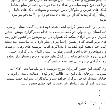
پرداخت هیچ گونه مبلغی و تعداد ۳۵ مددجو با پرداخت از منابع، شامل
کمک های خیرین و نیکوکاران نوع دوست و تسهیلات بانک های عامل از
زندان آزاد گردیدند که از این تعداد ۶ مددجو زن و ۴۰ مددجو نیز مرد
بودند.
مقبلی در ادامه ضمن گرامیداشت هفته قوه قضاییه گفت: ستاد مردمی
دیه استان یزد همواره در کلیه مناسبت ها اقدام به برگزاری پویش، جشن
گلریزان و آیین آزادی میکند که همواره در این موضوع در کشور جزو رتبه
های برتر است که در همین راستا نیز در نظر دارد تا به مناسبت عید سعید
غدیر خم و هفته قوه قضاییه با مشاکرت اهالی دوشنبه های رهایی و هیئت
ورزشهای زورخانه ای و کشتی پهلوانی استان اقدام به برگزاری جشن
گلریزان زورخانه ای نماید تا با کمک های خیرین و نوع دوستان دارالعباده
زمینه آزادی چند زندانی غیر عمد فراهم گردد.
وی گفت: این جشن گلریزان مورخ دوشنبه ۴ تیرماه ساعت ۱۷:۳۰ به
میزبانی زورخانه علی ابن ابی طالب(ع) واقع در صفاییه ، میدان ابوذر ،
خیابان تیمسار فلاحی برگزار خواهد شد و نیکوکاران میتوانند جهت سهیم
شدن در امر آزادی زندانیان غیر عمد در این جشم حضور یابند.
به اشتراک بگذارید :