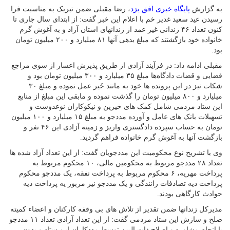
به گزارش
پایگاه خبری افق یزد
، رضا مقبلی ضمن تبریک به مناسبت فرا
رسیدن عید سعید غدیر خم با اعلام این خبر گفت: از ابتدای سال جاری تا
کنون تعداد ۴۶ زندانی غیر عمد از زندانهای استان آزاد و به آغوش گرم
خانواده خود بازگشتند که مبلغ بدهی آنها ۸۱ میلیارد و ۲۰۰ میلیون تومان
بود.
مقبلی ادامه داد: در فرآیند آزادی از طریق پذیرش اعسار از سوی مراجع
قضایی و قضات دادگاه‌ها مبلغ ۳۵ میلیارد و ۳۰۰ میلیون تومان بود و
شکات نیز در این پرونده ها خود به مانند خَیر عمل نموده و مبلغ ۳۰
میلیارد و ۸۰۰ میلیون تومان را گذشت نموده و مابقی این مبلغ از منابع
این ستاد مردمی شامل کمک های خیرین و نیکوکاران نوعدوست و
تسهیلات بانک های عامل و آورده مددجو به مبلغ ۱۵ میلیارد و ۱۰۰ میلیون
تومان به حساب سپرده دادگستری واریز و زمینه آزادی این ۴۶ نفر و
بازگشت آنها به آغوش گرم خانواده فراهم گردید.
وی با تشریح نوع محکومیت این مددجویان گفت: از این تعداد آزاد شده ها
تعداد ۲۸ مددجو مربوط به محکومین مالی، ۱۰ محکوم مربوط به
پرداخت مهریه، ۶ محکوم مربوط به پرداخت نفقه، یک مددجو محکوم
پرداخت دیه تصادفات رانندگی و یک مددجو نیز مربوز یه پرداخت دیه
حوادث کارگاهی بودند.
مدیرکل زندانها ضمن تقدیر از تلاش های بی وقفه کارکنان و اعضاء کمیته
صلح و سازش این ستاد مردمی گفت: از این تعداد آزادی تعداد ۱۱ مددجو
با انجام مشاوره و اصلاح ذات البین توسط مددکاران این ستاد و بدون