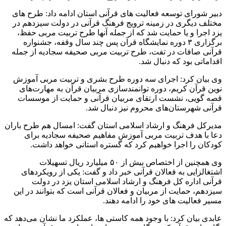
دبیر شورای توسعه فعالیت های قرآنی استان ادامه داد: طرح های
مختلف دیگری در زمینه ترویج فرهنگ قرآنی در دولت سیزدهم در
یزد اجرا و یا حمایت شد که از جمله آنها طرح تربیت مربی حفظ،
برگزاری ۳ دوره نمایشگاه قرآن پس چند سال وقفه، جشنواره
قرآنی صافات در تفت، طرح تربیت مربی صحیفه سجادیه از جمله
اقداماتی بود که دنبال شد.
وی بیان کرد: اجرای سه دوره طرح بشری و تربیت مربی آموزش
نوین قرآن کریم، دوره توانمندسازی مربیان قرآن به مهارت‌های
قصه گویی، نشست ارتقای مربیان قرآنی و حمایت از موسسات
قرآنی شهرستان‌های محروم نیز دنبال شد.
مدیرکل فرهنگ و ارشاد اسلامی استان گفت: امسال هم طرح باران
دعا با هدف تربیت مربی آموزش مفاهیم صحیفه سجادیه برای
کودکان را اجرا خواهیم کرد که گستره استانی خواهد داشت.
وی همچنین از اختصاص بیش از ۵۰ میلیارد ریال تسهیلات
اشتغالزایی به فعالان قرآنی خبر داد و گفت: یکی از رویکردهای
قرآنی اداره کل فرهنگ و ارشاد اسلامی استان یزد در دولت
سیزدهم، حمایت از مربیان و فعالان قرآنی است که بتوانند در این
مسیر فعالیت های خود را ادامه دهند.
عابدی بیان کرد: با وجود همه کاستی ها، عملکرد ما نشان می‌دهد که