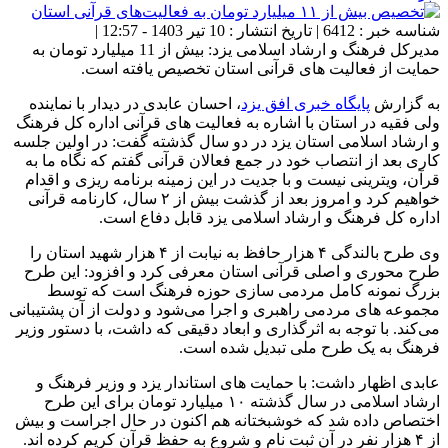
شناسه خبر : 6412 | تاریخ انتشار : 10 تیر 1403 - 12:57 |
مدیرکل فرهنگ و ارشاد اسلامی یزد: بیش از 11 میلیارد تومان به
حمایت از فعالیت های قرآنی استان تخصیص یافته است.
به گزارش
پایگاه خبری افق یزد
، احسان عابدی در دیدار با نماینده
ولی فقیه در استان با اشاره به فعالیت های قرآنی اداره کل فرهنگ
و ارشاد اسلامی استان یزد در دو سال گذشته گفت: در اولین جلسه
کاری بعد از انتصاب خود در جمع فعالان قرآنی گفتم که نگاه ما به
قرآن، ویترینی نیست و با جدیت در این زمینه برنامه ریزی و اقدام
خواهیم کرد و امروز بعد از گذشت بیش از ۲ سال، کارنامه قرآنی
اداره کل فرهنگ و ارشاد اسلامی یزد قابل دفاع است.
وی طرح بالندگی ۴ هزار حافظ به نیابت از ۴ هزار شهید استان را
طرح محوری و اصلی قرآنی استان معرفی کرد و افزود: این طرح
بزرگ نمونه کامل مردمی سازی حوزه فرهنگ است که توسط
مجموعه های مردمی راهبری و اجرا می‌شود و دولت از آن پشتیبانی
می‌کند. با توجه به اثرگذاری و ابعاد دقیقی که داشت، با دستور وزیر
فرهنگ به یک طرح ملی تبدیل شده است.
عابدی اظهار داشت: با حمایت های استاندار یزد و وزیر فرهنگ و
ارشاد اسلامی در سال گذشته ۱۰ میلیارد تومان برای این طرح
اختصاص داده شد که خوشبختانه هم اکنون در حال اجراست و بیش
از ۴ هزار نفر در آن ثبت نام و شروع به حفظ قرآن کریم کرده اند.