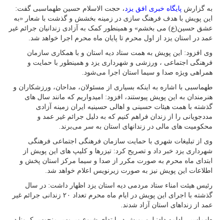
به گزارش
پایگاه خبری افق یزد
، حجت الاسلام حسین طهماسبی گفت:
این پویش با هدف فرهنگ سازی در زمینه بخشش و گذشت با شعار «به
عشق حسین(ع) می بخشم» و همینطور کمک به آزادی زندانیان جرائم غیر
عمد در استان یزد از اول محرم تا پایان ماه محرم اجرا خواهد شد.
وی افزود: این پویش به همت ستاد دیه استان و با همکاری سازمان
فرهنگی اجتماعی ، ورزشی و شهرداری یزد و همینطور با حمایت و
همراهی ویژه صدا و سیما استان اجرا می‌شود.
طهماسبی با اشاره به اینکه بسیاری از مسئولان، مداحان، ورزشکاران و
هنرمندان به این پویش پیوستند، افزود: امیدواریم که مانند سال های
گذشته با همت هیئات حسینی و اهالی حسینیه ایران زمینه آزادی
مددجویانی را از زندان فراهم کنیم که به دلیل جرائم غیر عمد و
محکومیت های مالی در زندانهای استان به سر می‌برند.
وی از تبلیغات شهری با حمایت سازمان فرهنگی اجتماعی فرهنگی
شهرداری یزد خبر داد و تصریح کرد: تیزرها و کلیپ های این پویش از
ابتدای ماه محرم به صورت مکرر از صدا و سیما مرکز استان پخش و
اطلاعات این پویش نیز به صورت زیرنویس اعلام خواهد شد.
رئیس هیئت امناء ستاد مردمی دیه استان یزد اظهار داشت: در سال
گذشته با اجرای این پویش در ایام ماه محرم تعداد ۲۰ زندانی جرائم غیر
عمد از زنداهای استان آزاد شدند.
طهماسبی ادامه داد: این پویش در ابتدای شیوع ویروس منحوس کرونا در