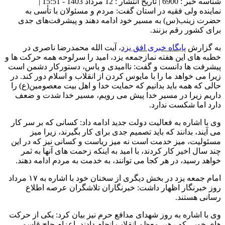
شناسه خبر : 6900 | تاریخ انتشار : 12 مرداد 1403 - 15:51 |
نماینده ولی فقیه در استان گفت: مردم و مسئولان با تأسی به
حضرت زینب(س) به مسیر خود ادامه دهند و پیشرفت‌های جدی
برای کشور رقم بزنند.
به گزارش
پایگاه خبری افق یزد
، آیت الله محمدرضا ناصری در
خطبه های این هفته نمازجمعه یزد، امید را سرلوحه همه حرکت ها و
پیشرفت ها دانست و گفت: ناامیدی و یاس، دستورکار دشمن است
زیرا می خواهد ما را با مایوس کردن از انقلاب و اسلام دور کند. در
حالی که همه باید بدانیم که حمایت خدا و اهل بیت معصومین(ع) را
داریم زیرا در مسیر خدا پیش می رویم، مسیر خدا شدت و ضعف
دارد اما شکست ندارد.
وی با اشاره به فعالیت دولت جدید ادامه داد: کسانی که بر سر کار
می آیند، بدانند که باید تصمیم جدی برای کار بگیرند، زیرا میز
مسئولیت، میز خدمت است نه میز ریاست و کسانی نیز که در این
چند سال اخیر کار کردند، با امید به اینکه زحمت های آنها به ثمر
خواهد رسید، در هر کجا می توانند، به خدمت به مردم ادامه دهند.
امام جمعه یزد در بخش دیگری از سخنان خود با اشاره به ۱۷ مرداد
روز خبرنگار اظهار داشت: خبرنگاران تلاشگران عرصه اطلاع
رسانی هستند.
وی با اشاره به روز شهدای مدافع حرم نیز بیان کرد: یکی از حرکت
های خوبی که رهبر معظم انقلاب انجام دادند، اعزام حاج قاسم