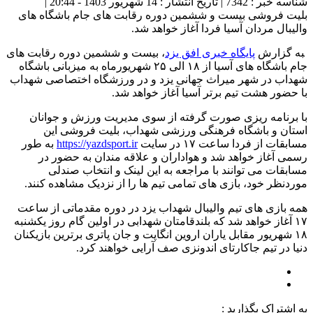
شناسه خبر : 7342 | تاریخ انتشار : 14 شهریور 1403 - 20:44 |
بلیت فروشی بیست و ششمین دوره رقابت های جام باشگاه های
والیبال مردان آسیا فردا آغاز خواهد شد.
‍ ‍به گزارش
پایگاه خبری افق یزد
، بیست و ششمین دوره رقابت های
جام باشگاه های آسیا از ۱۸ الی ۲۵ شهریورماه به میزبانی باشگاه
شهداب در شهر میراث جهانی یزد و در ورزشگاه اختصاصی شهداب
با حضور هشت تیم برتر آسیا آغاز خواهد شد.
با برنامه ریزی صورت گرفته از سوی مدیریت ورزش و جوانان
استان و باشگاه فرهنگی ورزشی شهداب، بلیت فروشی این
مسابقات از فردا ساعت ۱۷ در سایت
https://yazdsport.ir
به طور
رسمی آغاز خواهد شد و هواداران و علاقه مندان به حضور در
مسابقات می توانند با مراجعه به این لینک و انتخاب صندلی
موردنظر خود، بازی های تمامی تیم ها را از نزدیک مشاهده کنند.
همه بازی های تیم والیبال شهداب یزد در دوره مقدماتی از ساعت
۱۷ آغاز خواهد شد که بلندقامتان شهدابی در اولین گام روز یکشنبه
۱۸ شهریور مقابل یاران اروین انگاپت و جان پاتری برترین بازیکنان
دنیا در تیم جاکارتای اندونزی صف آرایی خواهند کرد.
به اشتراک بگذارید :