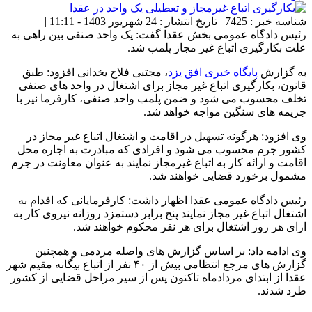
شناسه خبر : 7425 | تاریخ انتشار : 24 شهریور 1403 - 11:11 |
رئیس دادگاه عمومی بخش عقدا گفت: یک واحد صنفی بین راهی به
علت بکارگیری اتباع غیر مجاز پلمب شد.
به گزارش
پایگاه خبری افق یزد
، مجتبی فلاح یخدانی افزود: طبق
قانون، بکارگیری اتباع غیر مجاز برای اشتغال در واحد های صنفی
تخلف محسوب می شود و ضمن پلمب واحد صنفی، کارفرما نیز با
جریمه های سنگین مواجه خواهد شد.
وی افزود: هرگونه تسهیل در اقامت و اشتغال اتباع غیر مجاز در
کشور جرم محسوب می شود و افرادی که مبادرت به اجاره محل
اقامت و ارائه کار به اتباع غیرمجاز نمایند به عنوان معاونت در جرم
مشمول برخورد قضایی خواهند شد.
رئیس دادگاه عمومی عقدا اظهار داشت: کارفرمایانی که اقدام به
اشتغال اتباع غیر مجاز نمایند پنج برابر دستمزد روزانه نیروی کار به
ازای هر روز اشتغال برای هر نفر محکوم خواهند شد.
وی ادامه داد: بر اساس گزارش های واصله مردمی و همچنین
گزارش های مرجع انتظامی بیش از ۴۰ نفر از اتباع بیگانه مقیم شهر
عقدا از ابتدای مردادماه تاکنون پس از سیر مراحل قضایی از کشور
طرد شدند.