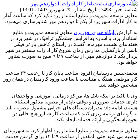
شناسه خبر : 7498 | تاریخ انتشار : 29 شهریور 1403 - 13:01 |
معاون توسعه مدیریت و منابع استاندار یزد تاکید کرد که ساعت آغاز
به کار ادارات شهر یزد از یکم تا دوازدهم مهر شناورسازی می‌شود.
به گزارش
پایگاه خبری افق یزد،
معاون توسعه مدیریت و منابع
استاندار یزد، با اشاره به افزایش چشمگیر ترافیک در شهر یزد در
هفته های نخست مهرماه، گفت: در راستای کاهش بار ترافیکی
ناشی از بازگشایی مدارس زمان شروع کار ادارات مستقر در شهر
یزد از یکم تا دوازدهم مهر، از ساعت ۷ تا ۹ صبح به صورت شناور
خواهد بود.
محمدحسین پارساییان افزود: ساعت پایان کار با رعایت ۲۴ ساعت
کار موظفی هفتگی، متناسب با ساعت ورود کارمندان در همان روز
مشخص خواهد شد.
وی با تاکید بر اینکه بانک ها، مراکز درمانی، آموزشی و واحدهای
دارای خدمات ضروری و توقف ناپذیر از مصوبه مذکور استثناء
هستند، ادامه داد: مدیران دستگاه های اجرایی مشمول مصوبه، باید
به گونه ای برنامه ریزی کنند که ساعت کار شناور هیچ خللی در
نحوه پاسخگویی و ارائه خدمات ایجاد نکند.
معاون توسعه مدیریت و منابع استاندار یزد اظهار کرد: به شهروندان
توصیه می شود حتی المقدور از ساعت ۹ تا ۱۴ برای گرفتن خدمت