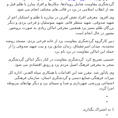
گردشگری مقاومت شامل رویدادها، مکان‌ها و افراد مبارز با ظلم قبل و
بعد از انقلاب اسلامی در یزد در قالب های مختلف انجام می شود‌.
وی افزود: معرفی افراد نقش آفرین در مبارزه با ظلم و استکبار اعم از
شهید صدوقی، شهید منتظر قائم، شهید متوسلیان و فرخی یزدی و دیگر
بزرگان ظلم ستیز یزد همچنین معرفی اماکن زیادی به صورت بروشور
مصور در حال انجام است.
دبیر کارگروه گردشگری مقاومت یزد از خانه فرخی یزدی، مسجد روضه
محمدیه، میدان امیرچقماق، زندان سابق یزد و بیت شهید صدوقی را از
جمله این اماکن مقاومت در یزد نام برد.
حسینی تصریح کرد: گردشگری مقاومت در کنار دیگر اماکن گردشگری
منجر به معرفی فرهنگ اصیل مردم یزد و رونق اقتصادی می شود.
وی یادآور شد: مقرر شد این اقدامات با همکاری سپاه الغدیر، اداره کل
میراث فرهنگی،صنایع دستی و گردشگری استان، سازمان فرهنگی
اجتماعی ورزشی شهرداری و صدا و سیمای یزد و دیگر نهادهای مربوطه
اجرا گردد.
به اشتراک بگذارید :