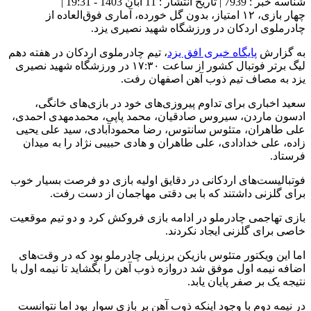
شناسه خبر : 7939 | تاریخ انتشار : 11 آبان 1403 - 19:31 |
چهار بازی، ۱۲ امتیاز، بدون گل خورده، آماری فوق‌العاده از
چادرملوی اردکان در ورزشگاه شهید نصیری یزد.
به گزارش
پایگاه خبری افق یزد
، تیم چادرملوی اردکان در هفته دهم
لیگ برتر فوتبال کشور از ساعت ۱۷:۳۰ در ورزشگاه شهید نصیری
یزد به مصاف تیم ذوب آهن اصفهان رفت.
سعید اخباری برای تداوم پیروزی‌های خود در بازی‌های خانگی،
ادسون ماردن، سیروس صادقیان، محمد پاپی، محمدمهدی احمدی،
علی طاهران، متئوس سانتوس، رضا محمودآبادی، سید علی یحیی
زاده، علی خدادادی، علی طاهران و هادی حبیبی نژاد را به میدان
فرستاد.
فوتبالیست‌های اردکانی در دقایق اولیه بازی دو فرصت بسیار خوب
برای گلزنی داشتند که با بی دقتی مهاجمان از دست رفت.
بازی تهاجمی چادرملو در ادامه بازی فروکش کرد و دو تیم موقعیت
خاصی برای گلزنی ایجاد نکردند.
اما این ویکتور متئوس بازیکن برزیلی چادرملو بود که در وقت‌های
اضافه نیمه اول موفق شد دروازه ذوب آهن را بگشاید تا نیمه اول با
نتیجه یک بر صفر پایان یابد.
در نیمه دوم با وجود اینکه ذوب آهن بر بازی سوار بود اما نتوانست