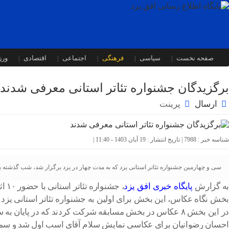
صفحه نخست
سیاسی
فرهنگی
اجتماعی
اقتصادی
ور
برگزیدگان جشنواره تئاتر استانی معرفی شدند
ارسال
پرینت
شناسه خبر : 7988 | تاریخ انتشار : 19 آبان 1403 - 11:40 |
سی و چهارمین جشنواره تئاتر استانی یزد که به مدت چهار در یزد برگزار شد، شب گذشته 
به گزارش
پایگاه خبری افق یزد
، جشنواره تئاتر استانی با حضور ۱۰ اثر صحنه و ۵ اثر خیابانی از ۱۵ تا ۱۸ آبان ماه در سالن تالار هنر و شرف الدین علی برگزار شد.
بخش نگاه عکاس، این بخش برای اولین به جشنواره تئاتر استانی یزد
در این بخش ۸ عکاس در بخش مسابقه شرکت کردند که در پایان به سه عکس برتر با لوح تقدیر و جایزه نقدی تقدیر شدند.
احسان رضوانیان برای عکاسی نمایش سلام آقای اسب اول شد و سمی