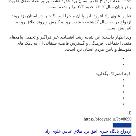
۱۳۹۲ تعداد ازدواج ها در استان یزد حدود هشت برابر تعداد طلاق ها بوده
و در پایان سال ۱۴۰۲ حدود ۲/۳ برابر شده است.
عباس علوی راد افزود: ️این پایان ماجرا است؟ خیر. در استان یزد روند
ازدواج در ۱۰ سال گذشته به شدت رو به کاهش و روند طلاق رو به
افزایش است.
وی اظهار داشت: این‌ نتیجه رشد اقتصادی غیر فراگیر و تحمیل پیامدهای
منفی اجتماعی، فرهنگی و گسترش فاصله طبقاتی آن به دهک های
متوسط و پایین مردم استان یزد است.
به اشتراک بگذارید :
https://ofoqyazd.ir/?p=8090
برچسب ها
ازدواج
پایگاه خبری افق یزد
طلاق
عباس علوی راد